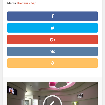
Места:
Коктейль бар