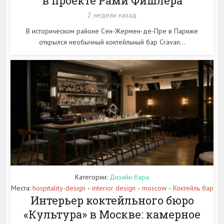
в проекте Рами Фишлера
2 недели назад
В историческом районе Сен-Жермен-де-Пре в Париже
открылся необычный коктейльный бар Cravan...
Категории:
Дизайн бара
Места:
hospitality-design
interior design
moscow
Коктейль бар
•
•
•
Интерьер коктейльного бюро
«Культура» в Москве: камерное