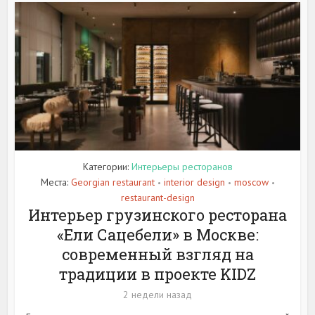
Категории:
Интерьеры ресторанов
Места:
Georgian restaurant
interior design
moscow
•
•
•
restaurant-design
Интерьер грузинского ресторана
«Ели Сацебели» в Москве:
современный взгляд на
традиции в проекте KIDZ
2 недели назад