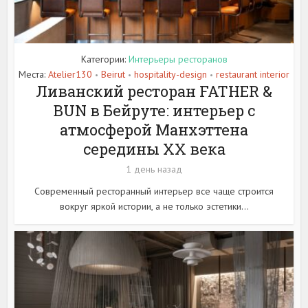
Категории:
Интерьеры ресторанов
Места:
Atelier130
Beirut
hospitality-design
restaurant interior
•
•
•
Ливанский ресторан FATHER &
BUN в Бейруте: интерьер с
атмосферой Манхэттена
середины XX века
1 день назад
Современный ресторанный интерьер все чаще строится
вокруг яркой истории, а не только эстетики...