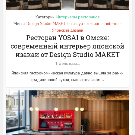
Категории:
Интерьеры ресторанов
Места:
Design Studio MAKET
izakaya
restaurant interior
•
•
•
Японский дизайн
Ресторан YOSAI в Омске:
современный интерьер японской
изакаи от Design Studio MAKET
1 день назад
Японская гастрономическая культура давно вышла за рамки
традиционной кухни, став источником...