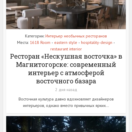
Категории:
Интерьер необычных ресторанов
Места:
1618 Room
eastern style
hospitality-design
•
•
•
restaurant interior
Ресторан «Нескушная восточка» в
Магнитогорске: современный
интерьер с атмосферой
восточного базара
2 дня назад
Восточная культура давно вдохновляет дизайнеров
интерьеров, однако вместо привычных ярких...