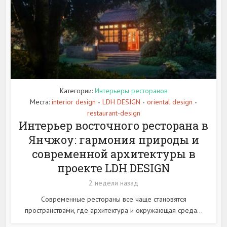
Категории:
Интерьеры ресторанов
Места:
interior design
LDH DESIGN
oriental design
•
•
•
restaurant-design
Интерьер восточного ресторана в
Янчжоу: гармония природы и
современной архитектуры в
проекте LDH DESIGN
2 недели назад
Современные рестораны все чаще становятся
пространствами, где архитектура и окружающая среда...