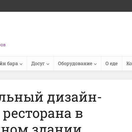
ров
йн бара
Досуг
Оборудование
О еде
К
льный дизайн-
 ресторана в
нном здании