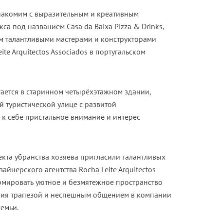
знакомим с выразительным и креативным
а под названием Casa da Baixa Pizza & Drinks,
 талантливыми мастерами и конструкторами
te Arquitectos Associados в португальском
ается в старинном четырёхэтажном здании,
 туристической улице с развитой
 к себе пристальное внимание и интерес
кта убранства хозяева пригласили талантливых
айнерского агентства Rocha Leite Arquitectos
рмировать уютное и безмятежное пространство
ния трапезой и неспешным общением в компании
семьи.