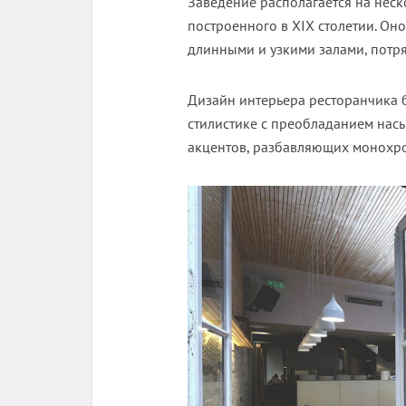
Заведение располагается на неск
построенного в XIX столетии. Он
длинными и узкими залами, потр
Дизайн интерьера ресторанчика 
стилистике с преобладанием нас
акцентов, разбавляющих монохро