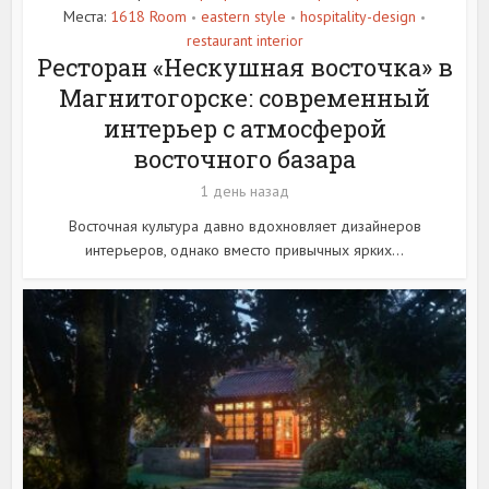
Места:
1618 Room
eastern style
hospitality-design
•
•
•
restaurant interior
Ресторан «Нескушная восточка» в
Магнитогорске: современный
интерьер с атмосферой
восточного базара
1 день назад
Восточная культура давно вдохновляет дизайнеров
интерьеров, однако вместо привычных ярких...