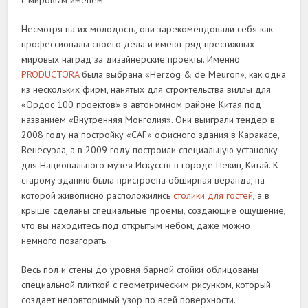
с мировым именем.
Несмотря на их молодость, они зарекомендовали себя как
профессионалы своего дела и имеют ряд престижных
мировых наград за дизайнерские проекты. Именно
PRODUCTORA
была выбрана «Herzog & de Meuron», как одна
из нескольких фирм, нанятых для строительства виллы для
«Ордос 100 проектов» в автономном районе Китая под
названием «Внутренняя Монголия». Они выиграли тендер в
2008 году на постройку «CAF» офисного здания в Каракасе,
Венесуэла, а в 2009 году построили специальную установку
для Национального музея Искусств в городе Пекин, Китай. К
старому зданию была пристроена обширная веранда, на
которой живописно расположились
столики для гостей
, а в
крыше сделаны специальные проемы, создающие ощущение,
что вы находитесь под открытым небом, даже можно
немного позагорать.
Весь пол и стены до уровня барной стойки облицованы
специальной плиткой с геометрическим рисунком, который
создает неповторимый узор по всей поверхности.