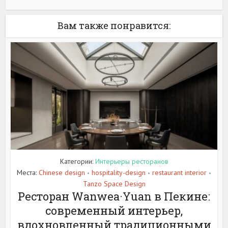
Вам также понравится:
Категории:
Интерьеры ресторанов
Места:
Chinese design
hospitality-design
restaurant interior
•
•
•
Tanzo Space Design
Ресторан Wanwea·Yuan в Пекине:
современный интерьер,
вдохновленный традиционными