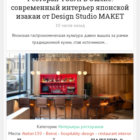
современный интерьер японской
изакаи от Design Studio MAKET
10 часов назад
Японская гастрономическая культура давно вышла за рамки
традиционной кухни, став источником...
Категории:
Интерьеры ресторанов
Места:
Atelier130
Beirut
hospitality-design
restaurant interior
•
•
•