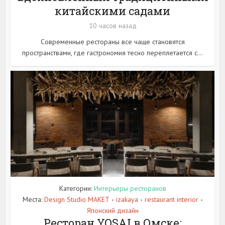
китайскими садами
10 часов назад
Современные рестораны все чаще становятся
пространствами, где гастрономия тесно переплетается с...
Категории:
Интерьеры ресторанов
Места:
Design Studio MAKET
izakaya
restaurant interior
•
•
•
Японский дизайн
Ресторан YOSAI в Омске: