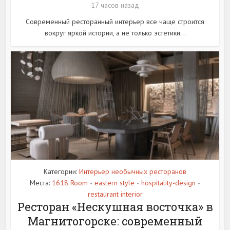
17 часов назад
Современный ресторанный интерьер все чаще строится
вокруг яркой истории, а не только эстетики...
Категории:
Интерьер необычных ресторанов
Места:
1618 Room
eastern style
hospitality-design
•
•
•
restaurant interior
Ресторан «Нескушная восточка» в
Магнитогорске: современный