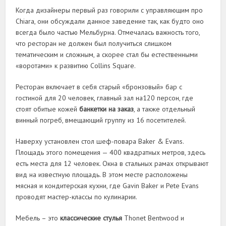
Когда дизайнеры первый раз говорили с управляющим про
Chiara, они обсуждали данное заведение так, как будто оно
всегда было частью Мельбурна. Отмечалась важность того,
что ресторан не должен был получиться слишком
тематическим и сложным, а скорее стал бы естественными
«воротами» к развитию Collins Square.
Ресторан включает в себя старый «бронзовый» бар с
гостиной для 20 человек, главный зал на120 персон, где
стоят обитые кожей
банкетки на заказ
, а также отдельный
винный погреб, вмещающий группу из 16 посетителей.
Наверху установлен стол шеф-повара Baker & Evans.
Площадь этого помещения — 400 квадратных метров, здесь
есть места для 12 человек. Окна в стальных рамах открывают
вид на известную площадь. В этом месте расположены
мясная и кондитерская кухни, где Gavin Baker и Pete Evans
проводят мастер-классы по кулинарии.
Мебель – это
классические стулья
Thonet Bentwood и