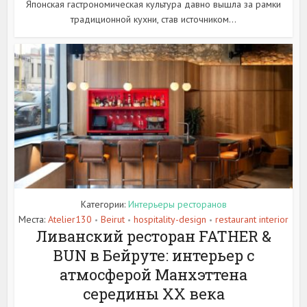
Японская гастрономическая культура давно вышла за рамки
традиционной кухни, став источником...
Категории:
Интерьеры ресторанов
Места:
Atelier130
Beirut
hospitality-design
restaurant interior
•
•
•
Ливанский ресторан FATHER &
BUN в Бейруте: интерьер с
атмосферой Манхэттена
середины XX века