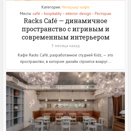
Категории:
Интерьер кафе
Места:
café
hospitality
interior design
Ресторан
•
•
•
Racks Café — динамичное
пространство с игривым и
современным интерьером
3 месяца назад
Кафе Racks Café, разработанное студией Kidz, — это
пространство, в котором дизайн строится вокруг...