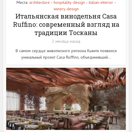
Места:
architecture
hospitality-design
italian-interior
•
•
•
winery-design
Итальянская винодельня Casa
Ruffino: современный взгляд на
традиции Тосканы
2 месяца назад
В самом сердце живописного региона Кьянти появился
уникальный проект Casa Ruffino, объединивший...