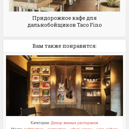
Придорожное кафе для
дальнобойщиков Taco Fino
Вам также понравится:
Категории:
Декор винных ресторанов
Места:
architecture
restoration
urban-winery
wine-culture