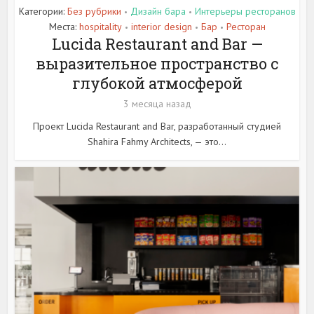
Категории:
Без рубрики
Дизайн бара
Интерьеры ресторанов
•
•
Места:
hospitality
interior design
Бар
Ресторан
•
•
•
Lucida Restaurant and Bar —
выразительное пространство с
глубокой атмосферой
3 месяца назад
Проект Lucida Restaurant and Bar, разработанный студией
Shahira Fahmy Architects, — это...