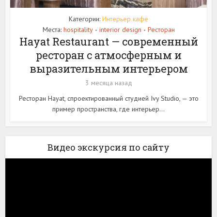
Категории:
Интерьер кафе
Места:
hospitality
interior design
Ресторан
•
•
Hayat Restaurant — современный
ресторан с атмосферным и
выразительным интерьером
3 месяца назад
Ресторан Hayat, спроектированный студией Ivy Studio, — это
пример пространства, где интерьер...
Видео экскурсия по сайту