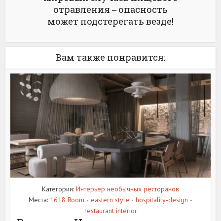
отравления ‒ опасность
может подстерегать везде!
Вам также понравится:
Категории:
Интерьер необычных ресторанов
Места:
1618 Room
eastern style
hospitality-design
•
•
•
restaurant interior