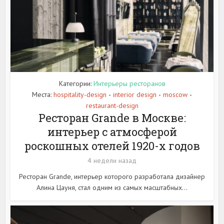
Категории:
Интерьеры ресторанов
Места:
hospitality-design
interior design
moscow
•
•
•
restaurant-design
Ресторан Grande в Москве:
интерьер с атмосферой
роскошных отелей 1920-х годов
4 недели назад
Ресторан Grande, интерьер которого разработала дизайнер
Алина Цауня, стал одним из самых масштабных...