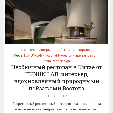
Категории:
Интерьер необычных ресторанов
Места:
FUNUN-LAB
hospitality-design
interior design
•
•
•
restaurant-design
Необычный ресторан в Китае от
FUNUN LAB: интерьер,
вдохновленный природными
пейзажами Востока
1 месяц назад
Современный ресторанный дизайн все чаще выходит за
рамки привычных интерьерных решений, превращая...