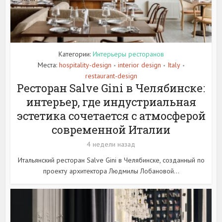
Категории:
Интерьеры ресторанов
Места:
hospitality-design
interior design
Italy
•
•
•
restaurant-design
Ресторан Salve Gini в Челябинске:
интерьер, где индустриальная
эстетика сочетается с атмосферой
современной Италии
4 недели назад
Итальянский ресторан Salve Gini в Челябинске, созданный по
проекту архитектора Людмилы Лобановой...