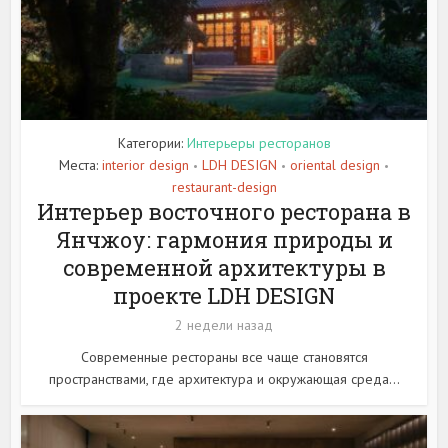
Категории:
Интерьеры ресторанов
Места:
interior design
LDH DESIGN
oriental design
•
•
•
restaurant-design
Интерьер восточного ресторана в
Янчжоу: гармония природы и
современной архитектуры в
проекте LDH DESIGN
2 недели назад
Современные рестораны все чаще становятся
пространствами, где архитектура и окружающая среда...