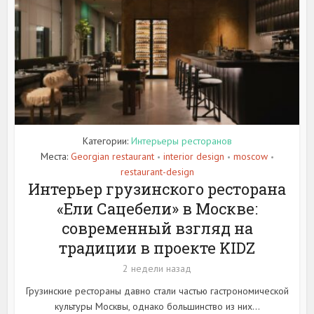
Категории:
Интерьеры ресторанов
Места:
Georgian restaurant
interior design
moscow
•
•
•
restaurant-design
Интерьер грузинского ресторана
«Ели Сацебели» в Москве:
современный взгляд на
традиции в проекте KIDZ
2 недели назад
Грузинские рестораны давно стали частью гастрономической
культуры Москвы, однако большинство из них...