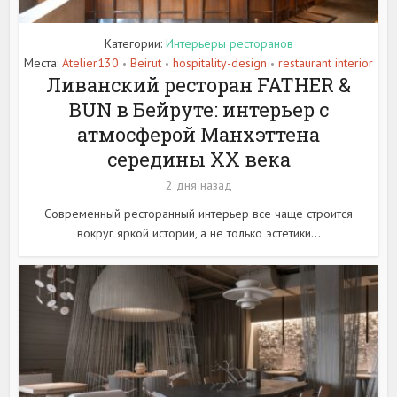
Категории:
Интерьеры ресторанов
Места:
Atelier130
Beirut
hospitality-design
restaurant interior
•
•
•
Ливанский ресторан FATHER &
BUN в Бейруте: интерьер с
атмосферой Манхэттена
середины XX века
2 дня назад
Современный ресторанный интерьер все чаще строится
вокруг яркой истории, а не только эстетики...