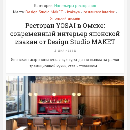
Категории:
Интерьеры ресторанов
Места:
Design Studio MAKET
izakaya
restaurant interior
•
•
•
Японский дизайн
Ресторан YOSAI в Омске:
современный интерьер японской
изакаи от Design Studio MAKET
2 дня назад
Японская гастрономическая культура давно вышла за рамки
традиционной кухни, став источником...