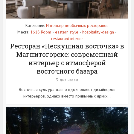
Категории:
Интерьер необычных ресторанов
Места:
1618 Room
eastern style
hospitality-design
•
•
•
restaurant interior
Ресторан «Нескушная восточка» в
Магнитогорске: современный
интерьер с атмосферой
восточного базара
3 дня назад
Восточная культура давно вдохновляет дизайнеров
интерьеров, однако вместо привычных ярких...