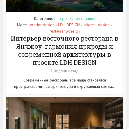
Категории:
Интерьеры ресторанов
Места:
interior design
LDH DESIGN
oriental design
•
•
•
restaurant-design
Интерьер восточного ресторана в
Янчжоу: гармония природы и
современной архитектуры в
проекте LDH DESIGN
2 недели назад
Современные рестораны все чаще становятся
пространствами, где архитектура и окружающая среда...