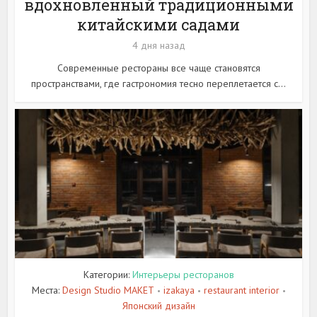
вдохновленный традиционными
китайскими садами
4 дня назад
Современные рестораны все чаще становятся
пространствами, где гастрономия тесно переплетается с...
Категории:
Интерьеры ресторанов
Места:
Design Studio MAKET
izakaya
restaurant interior
•
•
•
Японский дизайн