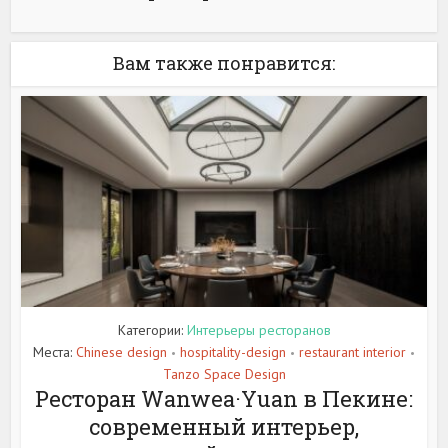
Вам также понравится:
Категории:
Интерьеры ресторанов
Места:
Chinese design
hospitality-design
restaurant interior
•
•
•
Tanzo Space Design
Ресторан Wanwea·Yuan в Пекине:
современный интерьер,