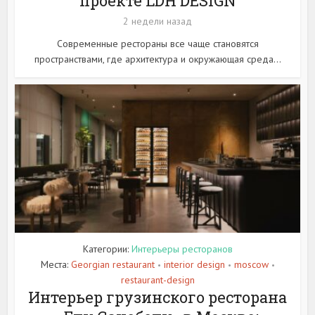
проекте LDH DESIGN
2 недели назад
Современные рестораны все чаще становятся
пространствами, где архитектура и окружающая среда...
Категории:
Интерьеры ресторанов
Места:
Georgian restaurant
interior design
moscow
•
•
•
restaurant-design
Интерьер грузинского ресторана