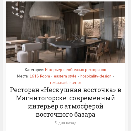
Категории:
Интерьер необычных ресторанов
Места:
1618 Room
eastern style
hospitality-design
•
•
•
restaurant interior
Ресторан «Нескушная восточка» в
Магнитогорске: современный
интерьер с атмосферой
восточного базара
3 дня назад