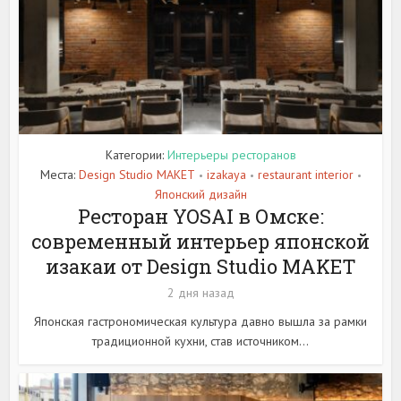
Категории:
Интерьеры ресторанов
Места:
Design Studio MAKET
izakaya
restaurant interior
•
•
•
Японский дизайн
Ресторан YOSAI в Омске:
современный интерьер японской
изакаи от Design Studio MAKET
2 дня назад
Японская гастрономическая культура давно вышла за рамки
традиционной кухни, став источником...