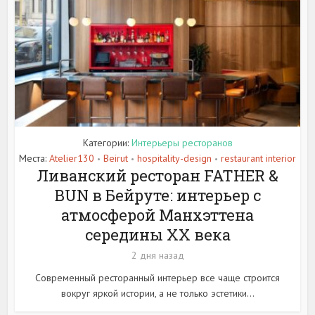
Категории:
Интерьеры ресторанов
Места:
Atelier130
Beirut
hospitality-design
restaurant interior
•
•
•
Ливанский ресторан FATHER &
BUN в Бейруте: интерьер с
атмосферой Манхэттена
середины XX века
2 дня назад
Современный ресторанный интерьер все чаще строится
вокруг яркой истории, а не только эстетики...