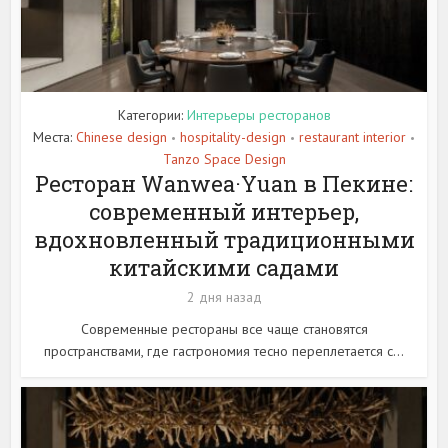
Категории:
Интерьеры ресторанов
Места:
Chinese design
hospitality-design
restaurant interior
•
•
•
Tanzo Space Design
Ресторан Wanwea·Yuan в Пекине:
современный интерьер,
вдохновленный традиционными
китайскими садами
2 дня назад
Современные рестораны все чаще становятся
пространствами, где гастрономия тесно переплетается с...