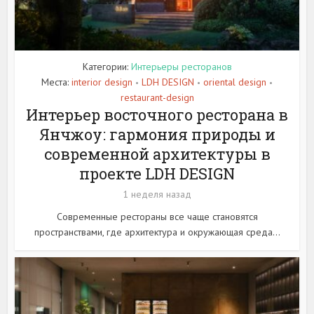
Категории:
Интерьеры ресторанов
Места:
interior design
LDH DESIGN
oriental design
•
•
•
restaurant-design
Интерьер восточного ресторана в
Янчжоу: гармония природы и
современной архитектуры в
проекте LDH DESIGN
1 неделя назад
Современные рестораны все чаще становятся
пространствами, где архитектура и окружающая среда...