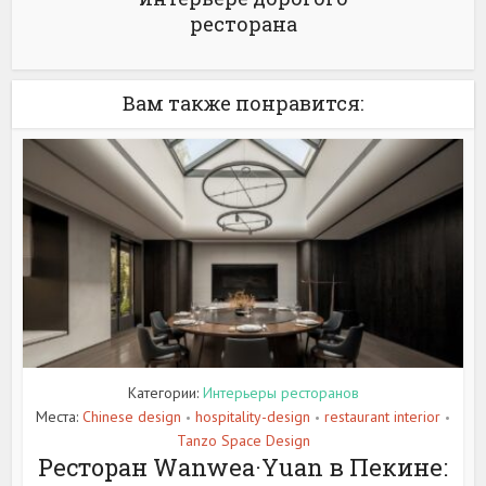
ресторана
Вам также понравится:
Категории:
Интерьеры ресторанов
Места:
Chinese design
hospitality-design
restaurant interior
•
•
•
Tanzo Space Design
Ресторан Wanwea·Yuan в Пекине: