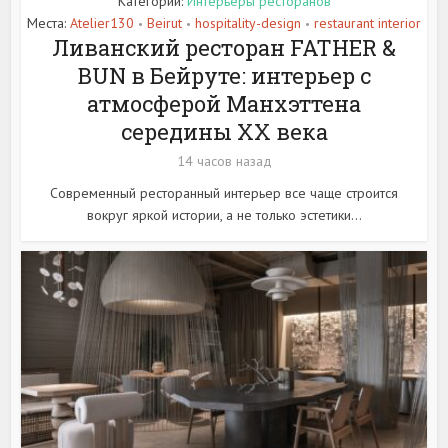
Категории:
Интерьеры ресторанов
Места:
Atelier130
Beirut
hospitality-design
restaurant interior
•
•
•
Ливанский ресторан FATHER &
BUN в Бейруте: интерьер с
атмосферой Манхэттена
середины XX века
14 часов назад
Современный ресторанный интерьер все чаще строится
вокруг яркой истории, а не только эстетики...