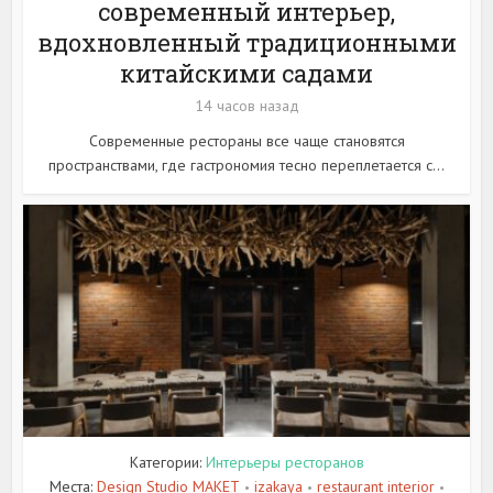
современный интерьер,
вдохновленный традиционными
китайскими садами
14 часов назад
Современные рестораны все чаще становятся
пространствами, где гастрономия тесно переплетается с...
Категории:
Интерьеры ресторанов
Места:
Design Studio MAKET
izakaya
restaurant interior
•
•
•