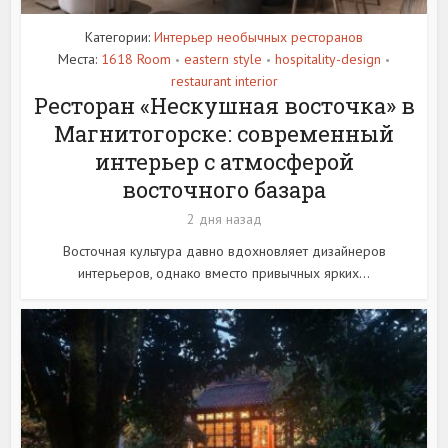
Категории:
Интерьер необычных ресторанов
Места:
1618 Room
eastern style
hospitality-design
•
•
•
restaurant interior
Ресторан «Нескушная восточка» в
Магнитогорске: современный
интерьер с атмосферой
восточного базара
2 дня назад
Восточная культура давно вдохновляет дизайнеров
интерьеров, однако вместо привычных ярких...