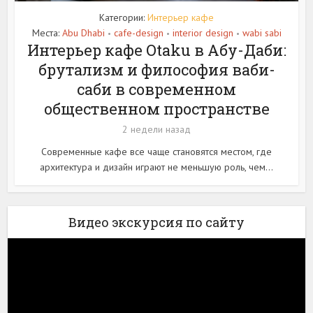
Категории:
Интерьер кафе
Места:
Abu Dhabi
cafe-design
interior design
wabi sabi
•
•
•
Интерьер кафе Otaku в Абу-Даби:
брутализм и философия ваби-
саби в современном
общественном пространстве
2 недели назад
Современные кафе все чаще становятся местом, где
архитектура и дизайн играют не меньшую роль, чем...
Видео экскурсия по сайту