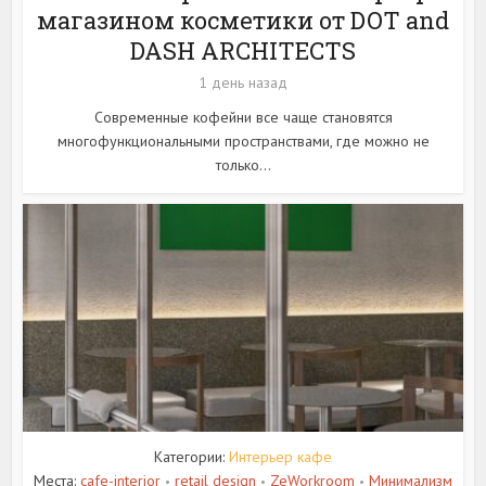
магазином косметики от DOT and
DASH ARCHITECTS
1 день назад
Современные кофейни все чаще становятся
многофункциональными пространствами, где можно не
только...
Категории:
Интерьер кафе
Места:
cafe-interior
retail design
ZeWorkroom
Минимализм
•
•
•