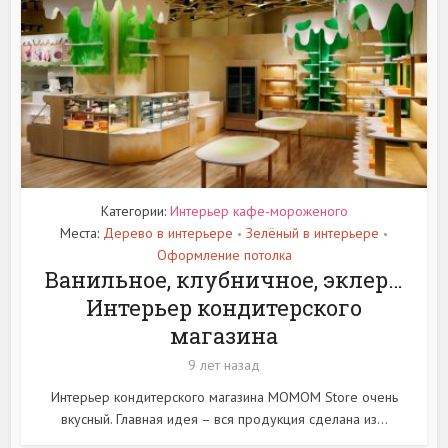
Категории:
Интерьер кафе-мороженого
Места:
Дерево в интерьере
Зелёный в интерьере
•
•
Оформление потолка
Ванильное, клубничное, эклер…
Интерьер кондитерского
магазина
9 лет назад
Интерьер кондитерского магазина MOMOM Store очень
вкусный. Главная идея – вся продукция сделана из...