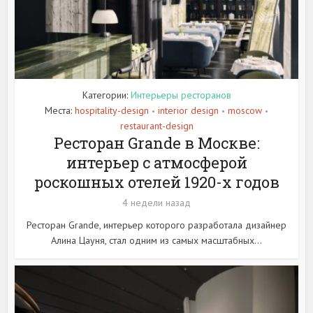
Категории:
Интерьеры ресторанов
Места:
hospitality-design
interior design
moscow
•
•
•
restaurant-design
Ресторан Grande в Москве:
интерьер с атмосферой
роскошных отелей 1920-х годов
4 недели назад
Ресторан Grande, интерьер которого разработала дизайнер
Алина Цауня, стал одним из самых масштабных...