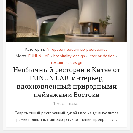
Категории:
Интерьер необычных ресторанов
Места:
FUNUN-LAB
hospitality-design
interior design
•
•
•
restaurant-design
Необычный ресторан в Китае от
FUNUN LAB: интерьер,
вдохновленный природными
пейзажами Востока
1 месяц назад
Современный ресторанный дизайн все чаще выходит за
рамки привычных интерьерных решений, превращая...