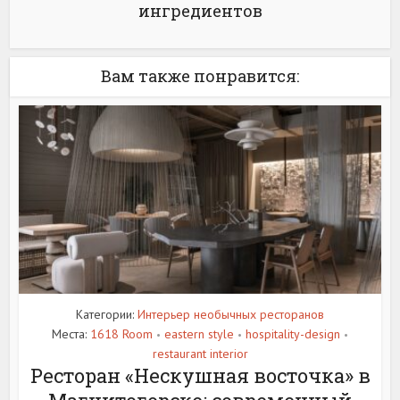
ингредиентов
Вам также понравится:
Категории:
Интерьер необычных ресторанов
Места:
1618 Room
eastern style
hospitality-design
•
•
•
restaurant interior
Ресторан «Нескушная восточка» в