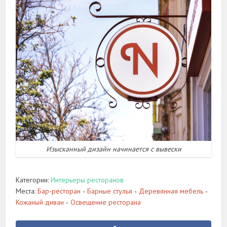
Изысканный дизайн начинается с вывески
Категории:
Интерьеры ресторанов
Места:
Бар-ресторан
Барные стулья
Деревянная мебель
•
•
•
Кожаный диван
Освещение ресторана
•