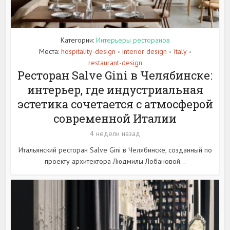
Категории:
Интерьеры ресторанов
Места:
hospitality-design
interior design
Italy
•
•
•
restaurant-design
Ресторан Salve Gini в Челябинске:
интерьер, где индустриальная
эстетика сочетается с атмосферой
современной Италии
4 недели назад
Итальянский ресторан Salve Gini в Челябинске, созданный по
проекту архитектора Людмилы Лобановой...