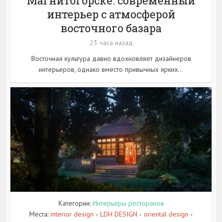
Магнитогорске: современный
интерьер с атмосферой
восточного базара
23 часа назад
Восточная культура давно вдохновляет дизайнеров
интерьеров, однако вместо привычных ярких...
Категории:
Интерьеры ресторанов
Места:
interior design
LDH DESIGN
oriental design
•
•
•