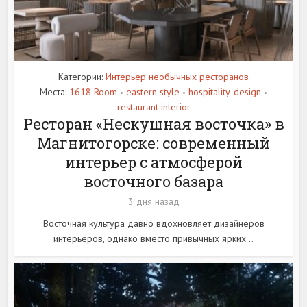
Категории:
Интерьер необычных ресторанов
Места:
1618 Room
eastern style
hospitality-design
•
•
•
restaurant interior
Ресторан «Нескушная восточка» в
Магнитогорске: современный
интерьер с атмосферой
восточного базара
3 дня назад
Восточная культура давно вдохновляет дизайнеров
интерьеров, однако вместо привычных ярких...