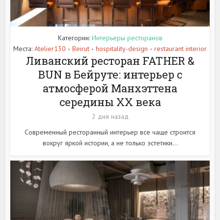
Категории:
Интерьеры ресторанов
Места:
Atelier130
Beirut
hospitality-design
restaurant interior
•
•
•
Ливанский ресторан FATHER &
BUN в Бейруте: интерьер с
атмосферой Манхэттена
середины XX века
2 дня назад
Современный ресторанный интерьер все чаще строится
вокруг яркой истории, а не только эстетики...