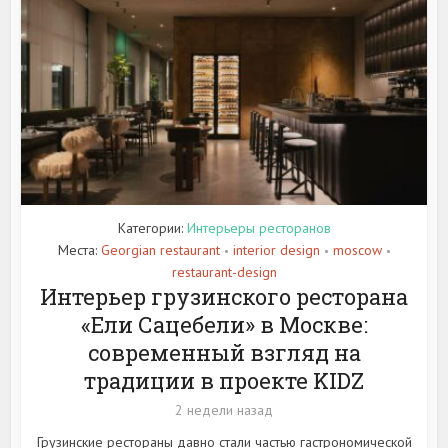
Категории:
Интерьеры ресторанов
Места:
Georgian restaurant
interior design
moscow
•
•
•
restaurant-design
Интерьер грузинского ресторана
«Ели Сацебели» в Москве:
современный взгляд на
традиции в проекте KIDZ
2 недели назад
Грузинские рестораны давно стали частью гастрономической