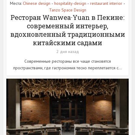
Места:
Chinese design
hospitality-design
restaurant interior
•
•
•
Tanzo Space Design
Ресторан Wanwea·Yuan в Пекине:
современный интерьер,
вдохновленный традиционными
китайскими садами
2 дня назад
Современные рестораны все чаще становятся
пространствами, где гастрономия тесно переплетается с...