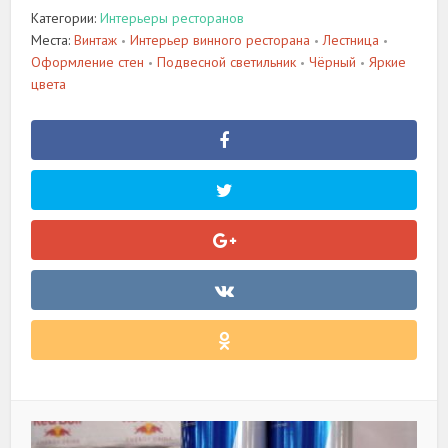
Категории:
Интерьеры ресторанов
Места:
Винтаж
Интерьер винного ресторана
Лестница
•
•
•
Оформление стен
Подвесной светильник
Чёрный
Яркие
•
•
•
цвета