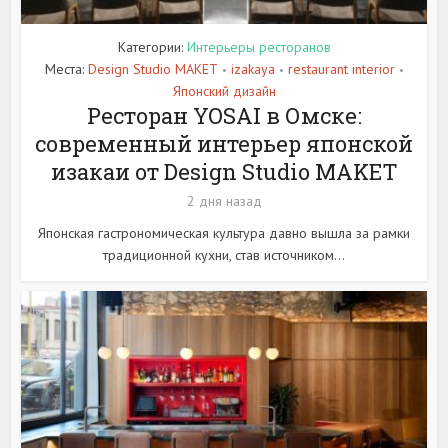
Категории:
Интерьеры ресторанов
Места:
Design Studio MAKET
izakaya
restaurant interior
•
•
•
Японский дизайн
Ресторан YOSAI в Омске:
современный интерьер японской
изакаи от Design Studio MAKET
2 дня назад
Японская гастрономическая культура давно вышла за рамки
традиционной кухни, став источником...