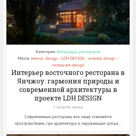
Категории:
Интерьеры ресторанов
Места:
interior design
LDH DESIGN
oriental design
•
•
•
restaurant-design
Интерьер восточного ресторана в
Янчжоу: гармония природы и
современной архитектуры в
проекте LDH DESIGN
2 недели назад
Современные рестораны все чаще становятся
пространствами, где архитектура и окружающая среда...