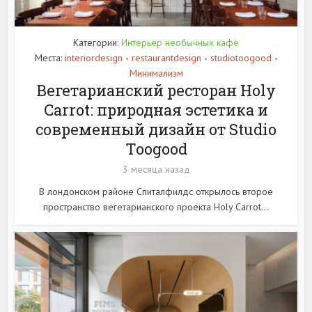
Категории:
Интерьер необычных кафе
Места:
interiordesign
restaurantdesign
studiotoogood
•
•
•
Минимализм
Вегетарианский ресторан Holy
Carrot: природная эстетика и
современный дизайн от Studio
Toogood
3 месяца назад
В лондонском районе Спиталфилдс открылось второе
пространство вегетарианского проекта Holy Carrot...