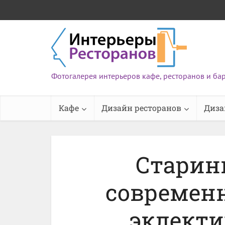
Фотогалерея интерьеров кафе, ресторанов и ба
Кафе
Дизайн ресторанов
Диза
Старин
современ
эклект