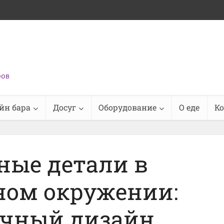
ров
йн бара
Досуг
Оборудование
О еде
К
ные детали в
ном окружении:
ичный дизайн