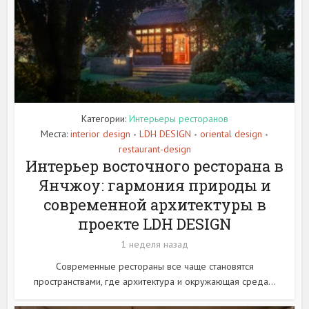
Категории:
Интерьеры ресторанов
Места:
interior design
LDH DESIGN
oriental design
•
•
•
restaurant-design
Интерьер восточного ресторана в
Янчжоу: гармония природы и
современной архитектуры в
проекте LDH DESIGN
1 неделя назад
Современные рестораны все чаще становятся
пространствами, где архитектура и окружающая среда...