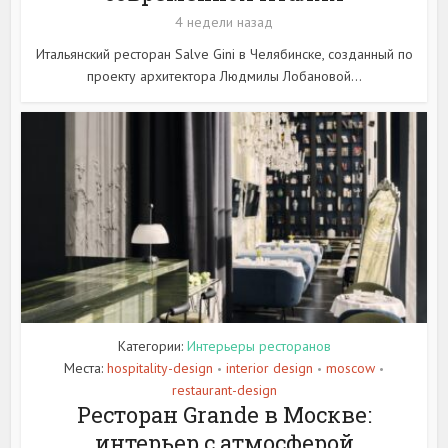
4 недели назад
Итальянский ресторан Salve Gini в Челябинске, созданный по
проекту архитектора Людмилы Лобановой...
Категории:
Интерьеры ресторанов
Места:
hospitality-design
interior design
moscow
•
•
•
restaurant-design
Ресторан Grande в Москве:
интерьер с атмосферой