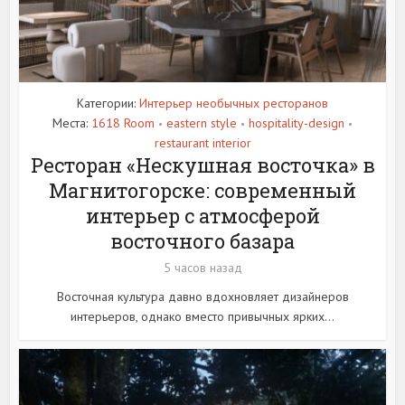
Категории:
Интерьер необычных ресторанов
Места:
1618 Room
eastern style
hospitality-design
•
•
•
restaurant interior
Ресторан «Нескушная восточка» в
Магнитогорске: современный
интерьер с атмосферой
восточного базара
5 часов назад
Восточная культура давно вдохновляет дизайнеров
интерьеров, однако вместо привычных ярких...