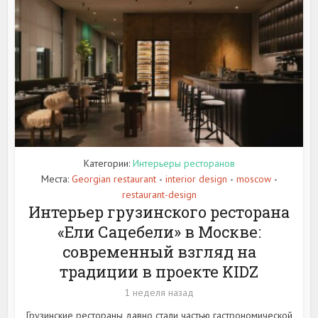
Категории:
Интерьеры ресторанов
Места:
Georgian restaurant
interior design
moscow
•
•
•
restaurant-design
Интерьер грузинского ресторана
«Ели Сацебели» в Москве:
современный взгляд на
традиции в проекте KIDZ
1 неделя назад
Грузинские рестораны давно стали частью гастрономической