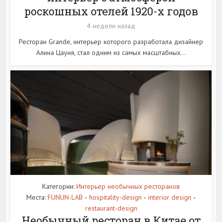
роскошных отелей 1920-х годов
4 недели назад
Ресторан Grande, интерьер которого разработала дизайнер
Алина Цауня, стал одним из самых масштабных...
Категории:
Интерьер необычных ресторанов
Места:
FUNUN-LAB
hospitality-design
interior design
•
•
•
restaurant-design
Необычный ресторан в Китае от