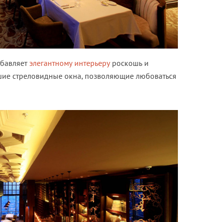
обавляет
элегантному интерьеру
роскошь и
ьшие стреловидные окна, позволяющие любоваться