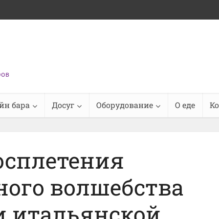
ров
йн бара
Досуг
Оборудование
О еде
К
осплетения
ного волшебства
и итальянской