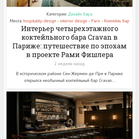
Категории:
Дизайн бара
Места:
hospitality-design
interior design
Paris
Коктейль бар
•
•
•
Интерьер четырехэтажного
коктейльного бара Cravan в
Париже: путешествие по эпохам
в проекте Рами Фишлера
2 недели назад
В историческом районе Сен-Жермен-де-Пре в Париже
открылся необычный коктейльный бар Cravan...