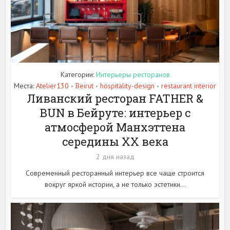
Категории:
Интерьеры ресторанов
Места:
Atelier130
Beirut
hospitality-design
restaurant interior
•
•
•
Ливанский ресторан FATHER &
BUN в Бейруте: интерьер с
атмосферой Манхэттена
середины XX века
2 дня назад
Современный ресторанный интерьер все чаще строится
вокруг яркой истории, а не только эстетики...