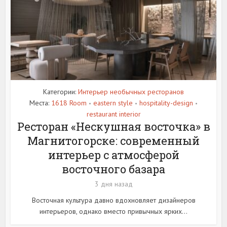
Категории:
Интерьер необычных ресторанов
Места:
1618 Room
eastern style
hospitality-design
•
•
•
restaurant interior
Ресторан «Нескушная восточка» в
Магнитогорске: современный
интерьер с атмосферой
восточного базара
3 дня назад
Восточная культура давно вдохновляет дизайнеров
интерьеров, однако вместо привычных ярких...