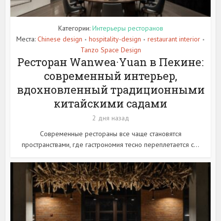
Категории:
Интерьеры ресторанов
Места:
Chinese design
hospitality-design
restaurant interior
•
•
•
Tanzo Space Design
Ресторан Wanwea·Yuan в Пекине:
современный интерьер,
вдохновленный традиционными
китайскими садами
2 дня назад
Современные рестораны все чаще становятся
пространствами, где гастрономия тесно переплетается с...