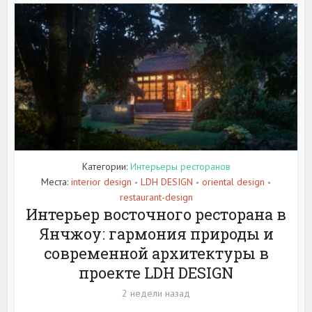
Категории:
Интерьеры ресторанов
Места:
interior design
LDH DESIGN
oriental design
•
•
•
restaurant-design
Интерьер восточного ресторана в
Янчжоу: гармония природы и
современной архитектуры в
проекте LDH DESIGN
2 недели назад