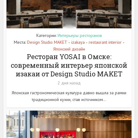
Категории:
Интерьеры ресторанов
Места:
Design Studio MAKET
izakaya
restaurant interior
•
•
•
Японский дизайн
Ресторан YOSAI в Омске:
современный интерьер японской
изакаи от Design Studio MAKET
2 дня назад
Японская гастрономическая культура давно вышла за рамки
традиционной кухни, став источником...