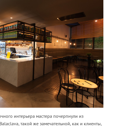
чного интерьера мастера почерпнули из
alaclava, такой же замечательной, как и клиенты,