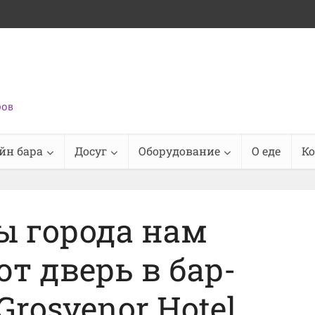
ров
йн бара
Досуг
Оборудование
О еде
К
ы города нам
т дверь в бар-
Grosvenor Hotel,