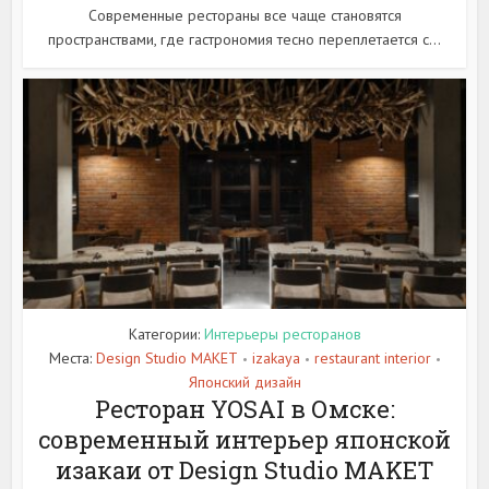
Современные рестораны все чаще становятся
пространствами, где гастрономия тесно переплетается с...
Категории:
Интерьеры ресторанов
Места:
Design Studio MAKET
izakaya
restaurant interior
•
•
•
Японский дизайн
Ресторан YOSAI в Омске:
современный интерьер японской
изакаи от Design Studio MAKET