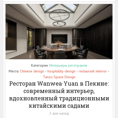
Категории:
Интерьеры ресторанов
Места:
Chinese design
hospitality-design
restaurant interior
•
•
•
Tanzo Space Design
Ресторан Wanwea·Yuan в Пекине:
современный интерьер,
вдохновленный традиционными
китайскими садами
2 дня назад