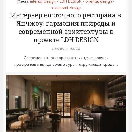
Места:
interior design
LDH DESIGN
oriental design
•
•
•
restaurant-design
Интерьер восточного ресторана в
Янчжоу: гармония природы и
современной архитектуры в
проекте LDH DESIGN
2 недели назад
Современные рестораны все чаще становятся
пространствами, где архитектура и окружающая среда...