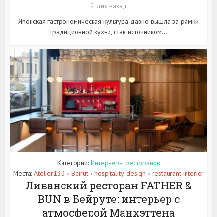
2 дня назад
Японская гастрономическая культура давно вышла за рамки
традиционной кухни, став источником...
Категории:
Интерьеры ресторанов
Места:
Atelier130
Beirut
hospitality-design
restaurant interior
•
•
•
Ливанский ресторан FATHER &
BUN в Бейруте: интерьер с
атмосферой Манхэттена