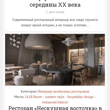
середины XX века
2 дня назад
Современный ресторанный интерьер все чаще строится
вокруг яркой истории, а не только эстетики...
Категории:
Интерьер необычных ресторанов
Места:
1618 Room
eastern style
hospitality-design
•
•
•
restaurant interior
Ресторан «Нескушная восточка» в