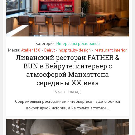
Категории:
Интерьеры ресторанов
Места:
Atelier130
Beirut
hospitality-design
restaurant interior
•
•
•
Ливанский ресторан FATHER &
BUN в Бейруте: интерьер с
атмосферой Манхэттена
середины XX века
8 часов назад
Современный ресторанный интерьер все чаще строится
вокруг яркой истории, а не только эстетики...