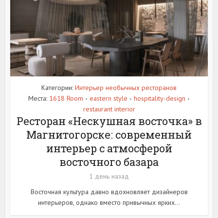
Категории:
Интерьер необычных ресторанов
Места:
1618 Room
eastern style
hospitality-design
•
•
•
restaurant interior
Ресторан «Нескушная восточка» в
Магнитогорске: современный
интерьер с атмосферой
восточного базара
1 день назад
Восточная культура давно вдохновляет дизайнеров
интерьеров, однако вместо привычных ярких...