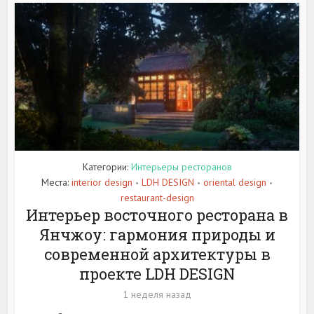
Категории:
Интерьеры ресторанов
Места:
interior design
LDH DESIGN
oriental design
•
•
•
restaurant-design
Интерьер восточного ресторана в
Янчжоу: гармония природы и
современной архитектуры в
проекте LDH DESIGN
1 неделя назад