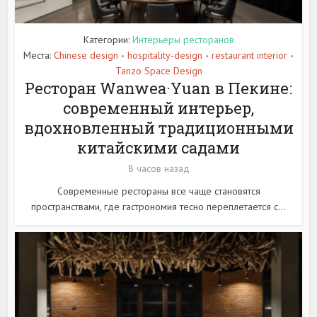
Категории:
Интерьеры ресторанов
Места:
Chinese design
hospitality-design
restaurant interior
•
•
•
Tanzo Space Design
Ресторан Wanwea·Yuan в Пекине:
современный интерьер,
вдохновленный традиционными
китайскими садами
8 часов назад
Современные рестораны все чаще становятся
пространствами, где гастрономия тесно переплетается с...