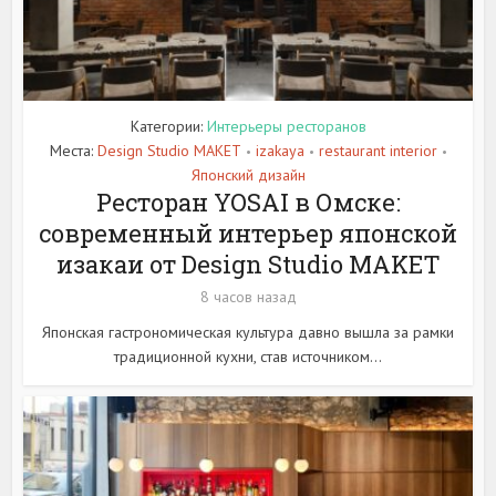
Категории:
Интерьеры ресторанов
Места:
Design Studio MAKET
izakaya
restaurant interior
•
•
•
Японский дизайн
Ресторан YOSAI в Омске:
современный интерьер японской
изакаи от Design Studio MAKET
8 часов назад
Японская гастрономическая культура давно вышла за рамки
традиционной кухни, став источником...