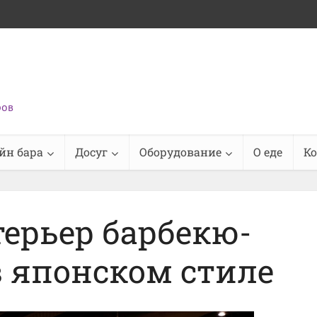
ров
йн бара
Досуг
Оборудование
О еде
К
ерьер барбекю-
в японском стиле