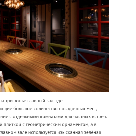
а три зоны: главный зал, где
ающие большое количество посадочных мест,
ние с отдельными комнатами для частных встреч.
 плиткой с геометрическим орнаментом, а в
главном зале используется изысканная зелёная