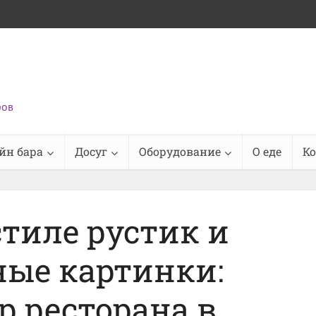
ров
йн бара
Досуг
Оборудование
О еде
К
стиле рустик и
ые картинки:
р ресторана в