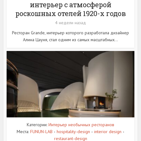
интерьер с атмосферой
роскошных отелей 1920-х годов
4 недели назад
Ресторан Grande, интерьер которого разработала дизайнер
Алина Цауня, стал одним из самых масштабных...
Категории:
Интерьер необычных ресторанов
Места:
FUNUN-LAB
hospitality-design
interior design
•
•
•
restaurant-design