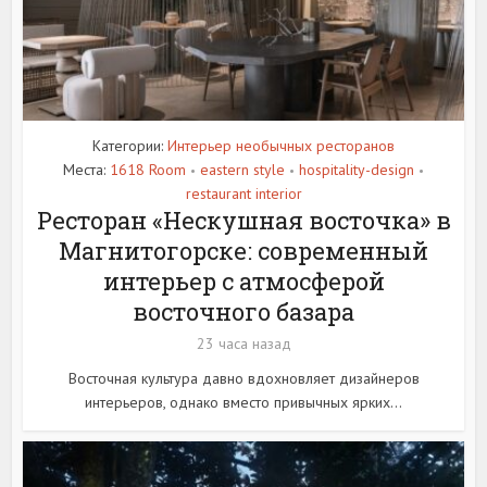
Категории:
Интерьер необычных ресторанов
Места:
1618 Room
eastern style
hospitality-design
•
•
•
restaurant interior
Ресторан «Нескушная восточка» в
Магнитогорске: современный
интерьер с атмосферой
восточного базара
23 часа назад
Восточная культура давно вдохновляет дизайнеров
интерьеров, однако вместо привычных ярких...