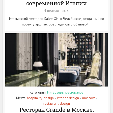
современной Италии
4 недели назад
Итальянский ресторан Salve Gini в Челябинске, созданный по
проекту архитектора Людмилы Лобановой...
Категории:
Интерьеры ресторанов
Места:
hospitality-design
interior design
moscow
•
•
•
restaurant-design
Ресторан Grande в Москве: