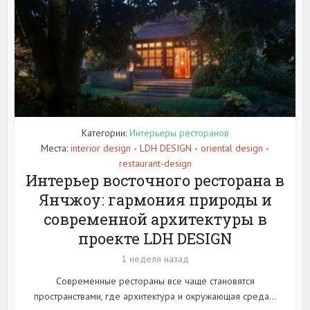
Категории:
Интерьеры ресторанов
Места:
interior design
LDH DESIGN
oriental design
•
•
•
restaurant-design
Интерьер восточного ресторана в
Янчжоу: гармония природы и
современной архитектуры в
проекте LDH DESIGN
1 неделя назад
Современные рестораны все чаще становятся
пространствами, где архитектура и окружающая среда...