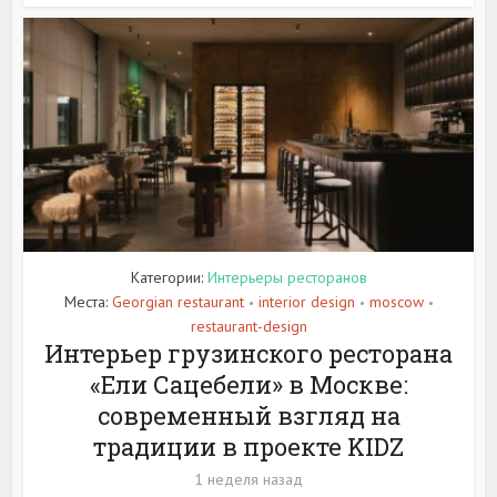
Категории:
Интерьеры ресторанов
Места:
Georgian restaurant
interior design
moscow
•
•
•
restaurant-design
Интерьер грузинского ресторана
«Ели Сацебели» в Москве:
современный взгляд на
традиции в проекте KIDZ
1 неделя назад