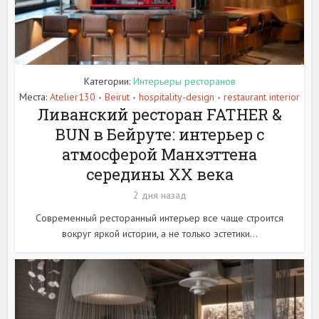
Категории:
Интерьеры ресторанов
Места:
Atelier130
Beirut
hospitality-design
restaurant interior
•
•
•
Ливанский ресторан FATHER &
BUN в Бейруте: интерьер с
атмосферой Манхэттена
середины XX века
2 дня назад
Современный ресторанный интерьер все чаще строится
вокруг яркой истории, а не только эстетики...