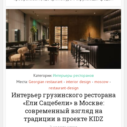
Категории:
Интерьеры ресторанов
Места:
Georgian restaurant
interior design
moscow
•
•
•
restaurant-design
Интерьер грузинского ресторана
«Ели Сацебели» в Москве:
современный взгляд на
традиции в проекте KIDZ
2 недели назад