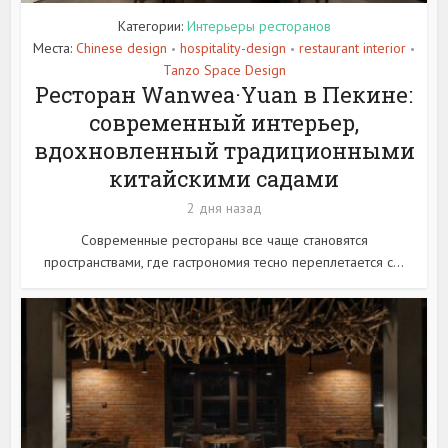
Категории:
Интерьеры ресторанов
Места:
Chinese design
hospitality-design
restaurant interior
•
•
•
Tanzo Space Design
Ресторан Wanwea·Yuan в Пекине:
современный интерьер,
вдохновленный традиционными
китайскими садами
2 дня назад
Современные рестораны все чаще становятся
пространствами, где гастрономия тесно переплетается с...