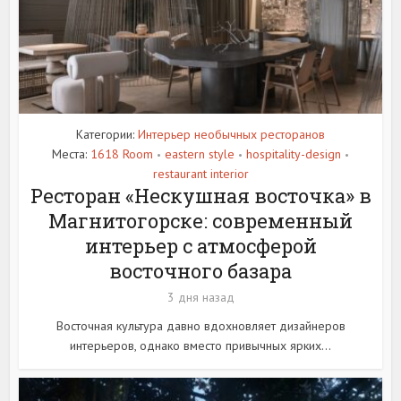
Категории:
Интерьер необычных ресторанов
Места:
1618 Room
eastern style
hospitality-design
•
•
•
restaurant interior
Ресторан «Нескушная восточка» в
Магнитогорске: современный
интерьер с атмосферой
восточного базара
3 дня назад
Восточная культура давно вдохновляет дизайнеров
интерьеров, однако вместо привычных ярких...