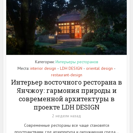
Категории:
Интерьеры ресторанов
Места:
interior design
LDH DESIGN
oriental design
•
•
•
restaurant-design
Интерьер восточного ресторана в
Янчжоу: гармония природы и
современной архитектуры в
проекте LDH DESIGN
2 недели назад
Современные рестораны все чаще становятся
пространствами, где архитектура и окружающая среда...