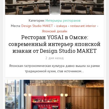
Категории:
Интерьеры ресторанов
Места:
Design Studio MAKET
izakaya
restaurant interior
•
•
•
Японский дизайн
Ресторан YOSAI в Омске:
современный интерьер японской
изакаи от Design Studio MAKET
2 дня назад
Японская гастрономическая культура давно вышла за рамки
традиционной кухни, став источником...