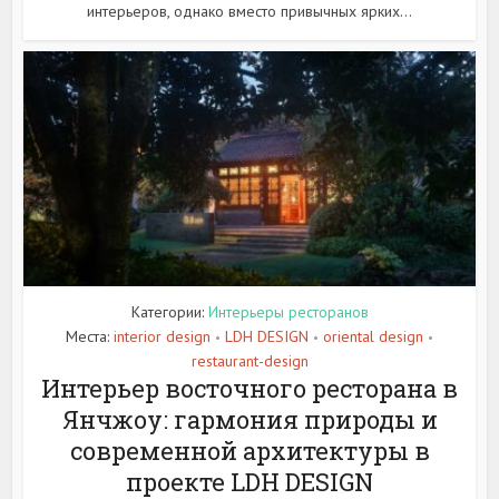
интерьеров, однако вместо привычных ярких...
Категории:
Интерьеры ресторанов
Места:
interior design
LDH DESIGN
oriental design
•
•
•
restaurant-design
Интерьер восточного ресторана в
Янчжоу: гармония природы и
современной архитектуры в
проекте LDH DESIGN