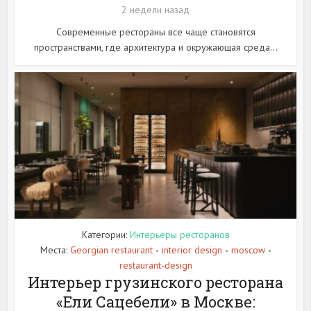
2 недели назад
Современные рестораны все чаще становятся
пространствами, где архитектура и окружающая среда...
Категории:
Интерьеры ресторанов
Места:
Georgian restaurant
interior design
moscow
•
•
•
restaurant-design
Интерьер грузинского ресторана
«Ели Сацебели» в Москве: