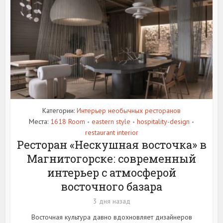
Категории:
Интерьер необычных ресторанов
Места:
1618 Room
eastern style
hospitality-design
•
•
•
restaurant interior
Ресторан «Нескушная восточка» в
Магнитогорске: современный
интерьер с атмосферой
восточного базара
3 дня назад
Восточная культура давно вдохновляет дизайнеров