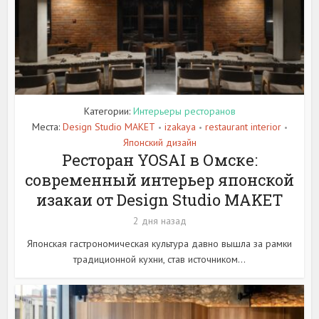
Категории:
Интерьеры ресторанов
Места:
Design Studio MAKET
izakaya
restaurant interior
•
•
•
Японский дизайн
Ресторан YOSAI в Омске:
современный интерьер японской
изакаи от Design Studio MAKET
2 дня назад
Японская гастрономическая культура давно вышла за рамки
традиционной кухни, став источником...