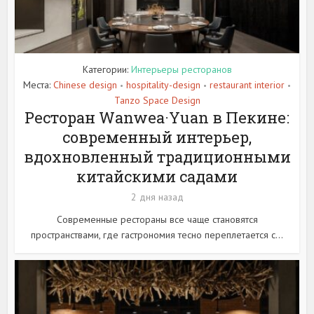
Категории:
Интерьеры ресторанов
Места:
Chinese design
hospitality-design
restaurant interior
•
•
•
Tanzo Space Design
Ресторан Wanwea·Yuan в Пекине:
современный интерьер,
вдохновленный традиционными
китайскими садами
2 дня назад
Современные рестораны все чаще становятся
пространствами, где гастрономия тесно переплетается с...