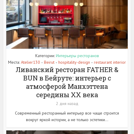
Категории:
Интерьеры ресторанов
Места:
Atelier130
Beirut
hospitality-design
restaurant interior
•
•
•
Ливанский ресторан FATHER &
BUN в Бейруте: интерьер с
атмосферой Манхэттена
середины XX века
2 дня назад
Современный ресторанный интерьер все чаще строится
вокруг яркой истории, а не только эстетики...