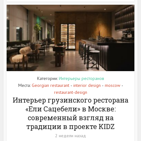
Категории:
Интерьеры ресторанов
Места:
Georgian restaurant
interior design
moscow
•
•
•
restaurant-design
Интерьер грузинского ресторана
«Ели Сацебели» в Москве:
современный взгляд на
традиции в проекте KIDZ
2 недели назад