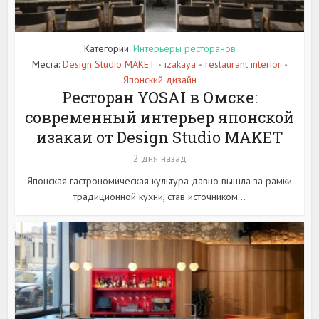
Категории:
Интерьеры ресторанов
Места:
Design Studio MAKET
izakaya
restaurant interior
•
•
•
Японский дизайн
Ресторан YOSAI в Омске:
современный интерьер японской
изакаи от Design Studio MAKET
2 дня назад
Японская гастрономическая культура давно вышла за рамки
традиционной кухни, став источником...