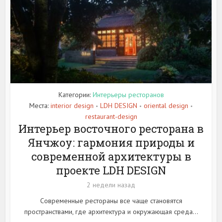
Категории:
Интерьеры ресторанов
Места:
interior design
LDH DESIGN
oriental design
•
•
•
restaurant-design
Интерьер восточного ресторана в
Янчжоу: гармония природы и
современной архитектуры в
проекте LDH DESIGN
2 недели назад
Современные рестораны все чаще становятся
пространствами, где архитектура и окружающая среда...