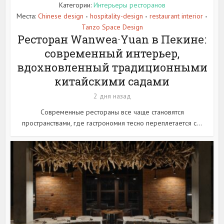
Категории:
Интерьеры ресторанов
Места:
Chinese design
hospitality-design
restaurant interior
•
•
•
Tanzo Space Design
Ресторан Wanwea·Yuan в Пекине:
современный интерьер,
вдохновленный традиционными
китайскими садами
2 дня назад
Современные рестораны все чаще становятся
пространствами, где гастрономия тесно переплетается с...