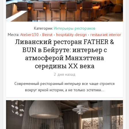
Категории:
Интерьеры ресторанов
Места:
Atelier130
Beirut
hospitality-design
restaurant interior
•
•
•
Ливанский ресторан FATHER &
BUN в Бейруте: интерьер с
атмосферой Манхэттена
середины XX века
2 дня назад
Современный ресторанный интерьер все чаще строится
вокруг яркой истории, а не только эстетики...