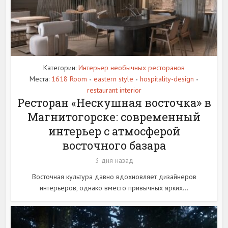
Категории:
Интерьер необычных ресторанов
Места:
1618 Room
eastern style
hospitality-design
•
•
•
restaurant interior
Ресторан «Нескушная восточка» в
Магнитогорске: современный
интерьер с атмосферой
восточного базара
3 дня назад
Восточная культура давно вдохновляет дизайнеров
интерьеров, однако вместо привычных ярких...