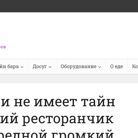
ров
йн бара
Досуг
Оборудование
О еде
К
и не имеет тайн
ий ресторанчик
ередной громкий