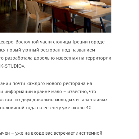
 Северо-Восточной части столицы Греции городе
лся новый уютный ресторан под названием
ого разработала довольно известная на территории
«K-STUDIO».
овании почти каждого нового ресторана на
ии информации крайне мало – известно, что
состоит из двух довольно молодых и талантливых
половиной года на ее счету уже около 40
чен – уже на входе вас встречает лист темной