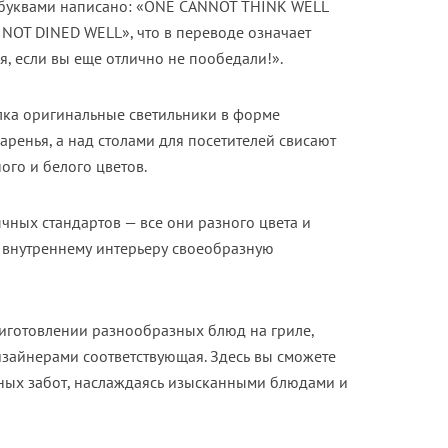
 буквами написано: «ONE CANNOT THINK WELL
 NOT DINED WELL», что в переводе означает
я, если вы еще отлично не пообедали!».
олка оригинальные светильники в форме
ренья, а над столами для посетителей свисают
го и белого цветов.
ычных стандартов — все они разного цвета и
у внутреннему интерьеру своеобразную
риготовлении разнообразных блюд на гриле,
изайнерами соответствующая. Здесь вы сможете
вных забот, наслаждаясь изысканными блюдами и