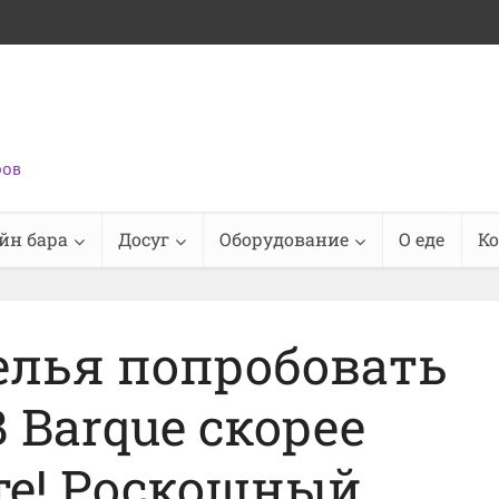
ров
йн бара
Досуг
Оборудование
О еде
К
елья попробовать
В Barque скорее
те! Роскошный