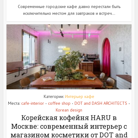
Современные городские кафе давно перестали быть
исключительно местом для завтраков и встреч...
Категории:
Интерьер кафе
Места:
cafe-interior
coffee shop
DOT and DASH ARCHITECTS
•
•
•
Korean design
Корейская кофейня HARU в
Москве: современный интерьер с
магазином косметики от DOT and