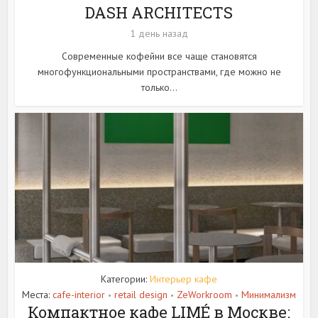
DASH ARCHITECTS
1 день назад
Современные кофейни все чаще становятся
многофункциональными пространствами, где можно не
только...
Категории:
Интерьер кафе
Места:
cafe-interior
retail design
ZeWorkroom
Минимализм
•
•
•
Компактное кафе LIMÉ в Москве: