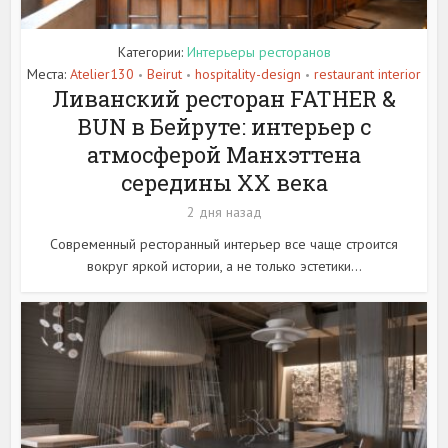
Категории:
Интерьеры ресторанов
Места:
Atelier130
Beirut
hospitality-design
restaurant interior
•
•
•
Ливанский ресторан FATHER &
BUN в Бейруте: интерьер с
атмосферой Манхэттена
середины XX века
2 дня назад
Современный ресторанный интерьер все чаще строится
вокруг яркой истории, а не только эстетики...