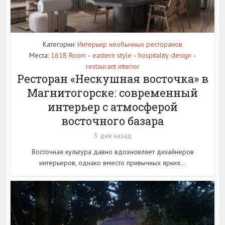
Категории:
Интерьер необычных ресторанов
Места:
1618 Room
eastern style
hospitality-design
•
•
•
restaurant interior
Ресторан «Нескушная восточка» в
Магнитогорске: современный
интерьер с атмосферой
восточного базара
3 дня назад
Восточная культура давно вдохновляет дизайнеров
интерьеров, однако вместо привычных ярких...