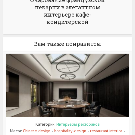
Очарование французской
пекарни в элегантном
интерьере кафе-
кондитерской
Вам также понравится:
Категории:
Интерьеры ресторанов
Места:
Chinese design
hospitality-design
restaurant interior
•
•
•