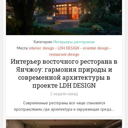
Категории:
Интерьеры ресторанов
Места:
interior design
LDH DESIGN
oriental design
•
•
•
restaurant-design
Интерьер восточного ресторана в
Янчжоу: гармония природы и
современной архитектуры в
проекте LDH DESIGN
2 недели назад
Современные рестораны все чаще становятся
пространствами, где архитектура и окружающая среда...