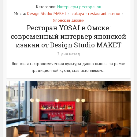
Категории:
Интерьеры ресторанов
Места:
Design Studio MAKET
izakaya
restaurant interior
•
•
•
Японский дизайн
Ресторан YOSAI в Омске:
современный интерьер японской
изакаи от Design Studio MAKET
2 дня назад
Японская гастрономическая культура давно вышла за рамки
традиционной кухни, став источником...