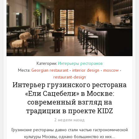
Категории:
Интерьеры ресторанов
Места:
Georgian restaurant
interior design
moscow
•
•
•
restaurant-design
Интерьер грузинского ресторана
«Ели Сацебели» в Москве:
современный взгляд на
традиции в проекте KIDZ
2 недели назад
Грузинские рестораны давно стали частью гастрономической
культуры Москвы, однако большинство из них...