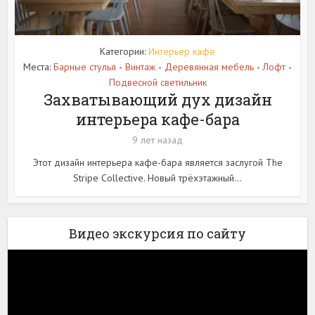
Категории:
Интерьер кафе
Места:
Барные стулья
Винтаж
Деревянная мебель
Лофт
•
•
•
•
Подвесной светильник
Захватывающий дух дизайн
интерьера кафе-бара
9 лет назад
Этот дизайн интерьера кафе-бара является заслугой The
Stripe Collective. Новый трёхэтажный...
Видео экскурсия по сайту