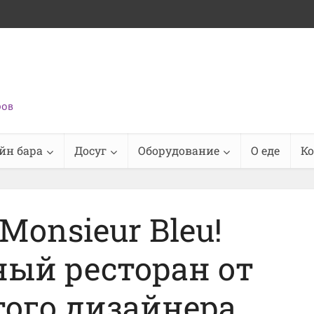
ров
йн бара
Досуг
Оборудование
О еде
К
Monsieur Bleu!
ый ресторан от
ого дизайнера