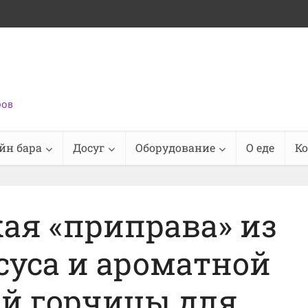
ров
йн бара
Досуг
Оборудование
О еде
К
ая «приправа» из
суса и ароматной
й горчицы для