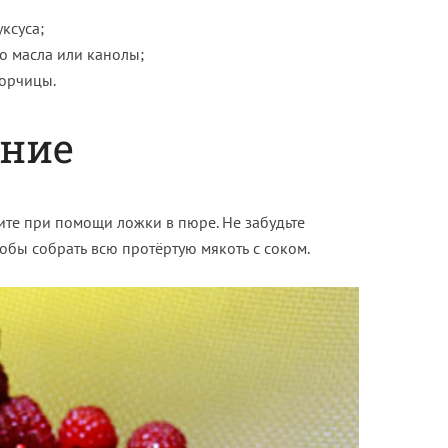
ксуса;
о масла или канолы;
орчицы.
ение
рите при помощи ложки в пюре. Не забудьте
тобы собрать всю протёртую мякоть с соком.