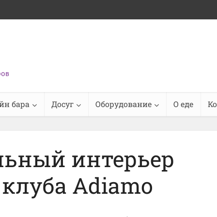
ров
йн бара
Досуг
Оборудование
О еде
К
льный интерьер
 клуба Adiamo