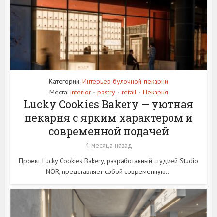
Категории:
Интерьер булочной-пекарни
Места:
interior
pastry
retail
Пекарня
•
•
•
Lucky Cookies Bakery — уютная
пекарня с ярким характером и
современной подачей
4 месяца назад
Проект Lucky Cookies Bakery, разработанный студией Studio
NOR, представляет собой современную...