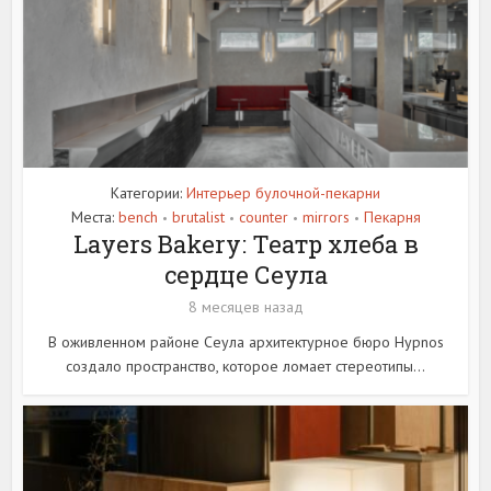
Категории:
Интерьер булочной-пекарни
Места:
bench
brutalist
counter
mirrors
Пекарня
•
•
•
•
Layers Bakery: Театр хлеба в
сердце Сеула
8 месяцев назад
В оживленном районе Сеула архитектурное бюро Hypnos
создало пространство, которое ломает стереотипы...