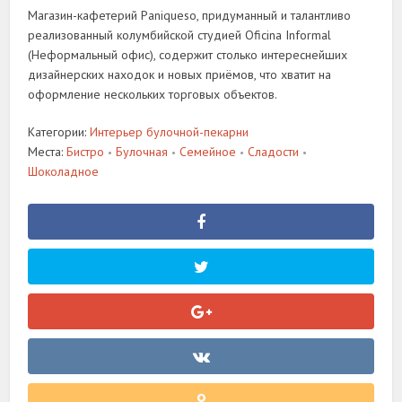
Магазин-кафетерий Paniqueso, придуманный и талантливо
реализованный колумбийской студией Oficina Informal
(Неформальный офис), содержит столько интереснейших
дизайнерских находок и новых приёмов, что хватит на
оформление нескольких торговых объектов.
Категории:
Интерьер булочной-пекарни
Места:
Бистро
Булочная
Семейное
Сладости
•
•
•
•
Шоколадное