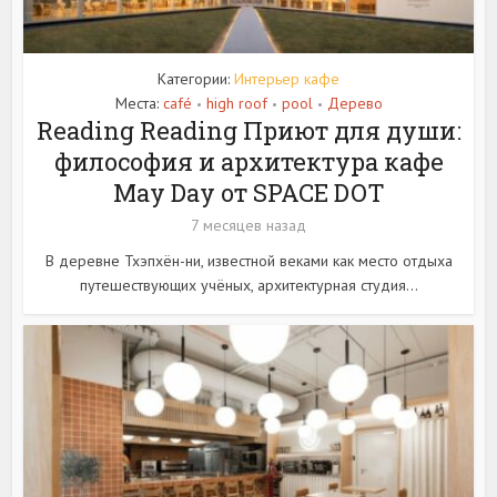
Категории:
Интерьер кафе
Места:
café
high roof
pool
Дерево
•
•
•
Reading Reading Приют для души:
философия и архитектура кафе
May Day от SPACE DOT
7 месяцев назад
В деревне Тхэпхён-ни, известной веками как место отдыха
путешествующих учёных, архитектурная студия...