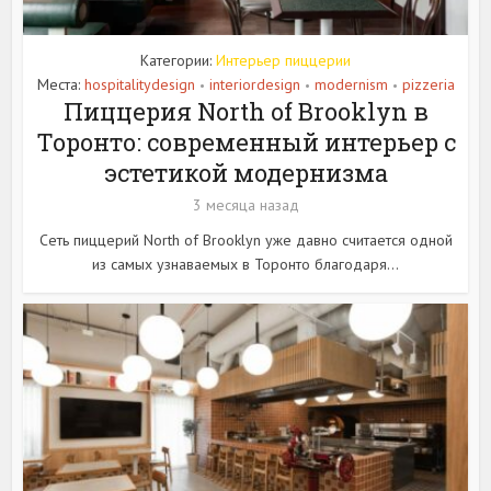
Категории:
Интерьер пиццерии
Места:
hospitalitydesign
interiordesign
modernism
pizzeria
•
•
•
Пиццерия North of Brooklyn в
Торонто: современный интерьер с
эстетикой модернизма
3 месяца назад
Сеть пиццерий North of Brooklyn уже давно считается одной
из самых узнаваемых в Торонто благодаря...