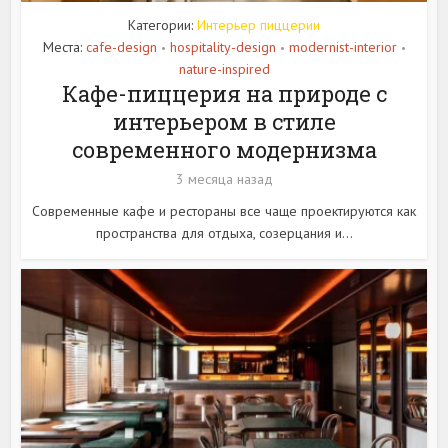
Категории:
Интерьер пиццерии
Места:
cafe-design
hospitality-design
modernist-interior
•
•
•
nature-inspired
Кафе-пиццерия на природе с
интерьером в стиле
современного модернизма
3 месяца назад
Современные кафе и рестораны все чаще проектируются как
пространства для отдыха, созерцания и...