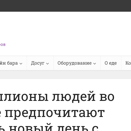
ров
йн бара
Досуг
Оборудование
О еде
К
ллионы людей во
е предпочитают
ь новый день с