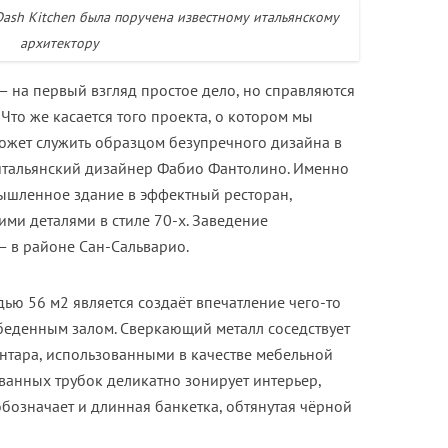
Dash Kitchen была поручена известному итальянскому
архитектору
— на первый взгляд простое дело, но справляются
 Что же касается того проекта, о котором мы
 может служить образцом безупречного дизайна в
 итальянский дизайнер Фабио Фантолино. Именно
мышленное здание в эффектный ресторан,
ими деталями в стиле 70-х. Заведение
 — в районе Сан-Сальварио.
ю 56 м2 является создаёт впечатление чего-то
беденным залом. Сверкающий металл соседствует
антара, использованными в качестве мебельной
ванных трубок деликатно зонирует интерьер,
бозначает и длинная банкетка, обтянутая чёрной