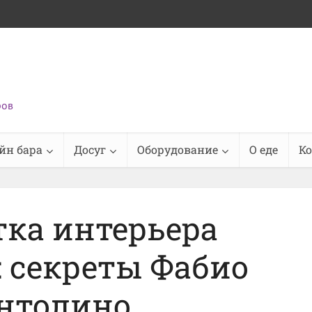
ров
йн бара
Досуг
Оборудование
О еде
К
тка интерьера
: секреты Фабио
нтолино