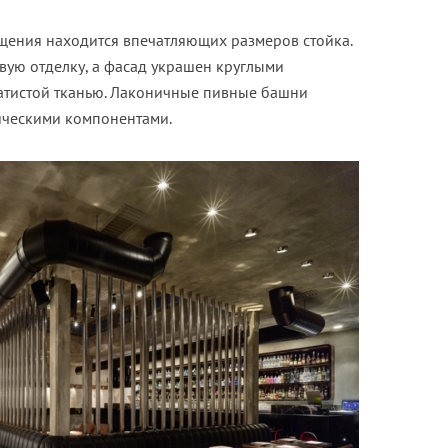
щения находится впечатляющих размеров стойка.
вую отделку, а фасад украшен круглыми
атистой тканью. Лаконичные пивные башни
ическими компонентами.