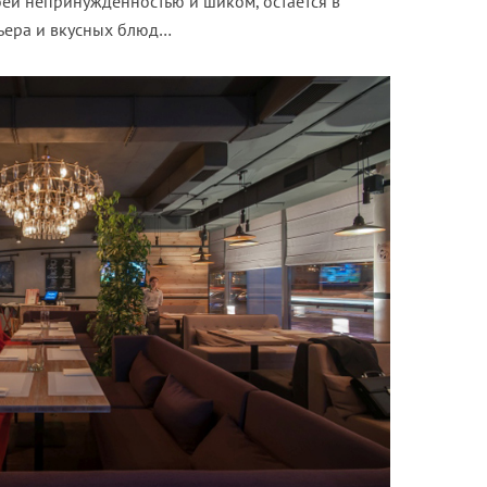
оей непринуждённостью и шиком, остаётся в
рьера и вкусных блюд…