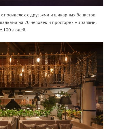
х посиделок с друзьями и шикарных банкетов.
ощадками на 20 человек и просторными залами,
е 100 людей.