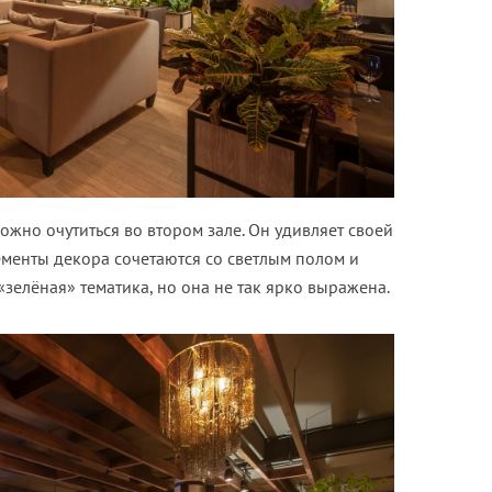
ожно очутиться во втором зале. Он удивляет своей
ементы декора сочетаются со светлым полом и
«зелёная» тематика, но она не так ярко выражена.