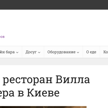
ров
йн бара
Досуг
Оборудование
О еде
К
ресторан Вилла
ра в Киеве