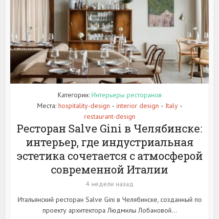
Категории:
Интерьеры ресторанов
Места:
hospitality-design
interior design
Italy
•
•
•
restaurant-design
Ресторан Salve Gini в Челябинске:
интерьер, где индустриальная
эстетика сочетается с атмосферой
современной Италии
4 недели назад
Итальянский ресторан Salve Gini в Челябинске, созданный по
проекту архитектора Людмилы Лобановой...