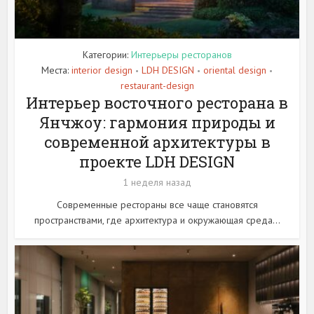
Категории:
Интерьеры ресторанов
Места:
interior design
LDH DESIGN
oriental design
•
•
•
restaurant-design
Интерьер восточного ресторана в
Янчжоу: гармония природы и
современной архитектуры в
проекте LDH DESIGN
1 неделя назад
Современные рестораны все чаще становятся
пространствами, где архитектура и окружающая среда...