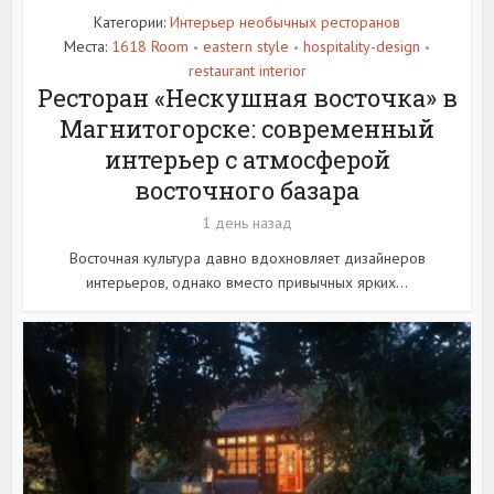
Категории:
Интерьер необычных ресторанов
Места:
1618 Room
eastern style
hospitality-design
•
•
•
restaurant interior
Ресторан «Нескушная восточка» в
Магнитогорске: современный
интерьер с атмосферой
восточного базара
1 день назад
Восточная культура давно вдохновляет дизайнеров
интерьеров, однако вместо привычных ярких...