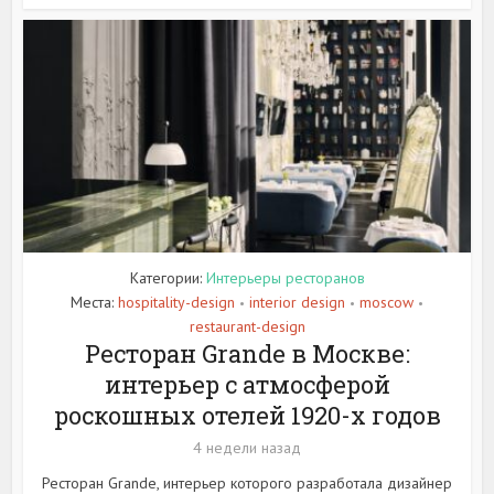
Категории:
Интерьеры ресторанов
Места:
hospitality-design
interior design
moscow
•
•
•
restaurant-design
Ресторан Grande в Москве:
интерьер с атмосферой
роскошных отелей 1920-х годов
4 недели назад
Ресторан Grande, интерьер которого разработала дизайнер