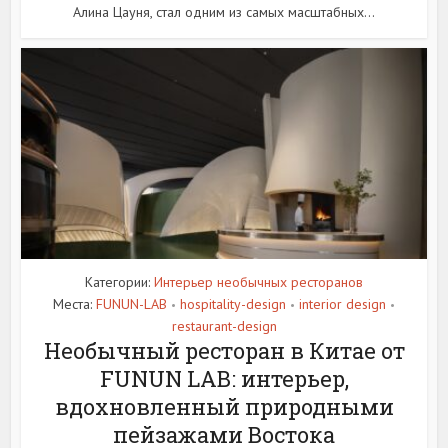
Алина Цауня, стал одним из самых масштабных...
Категории:
Интерьер необычных ресторанов
Места:
FUNUN-LAB
hospitality-design
interior design
•
•
•
restaurant-design
Необычный ресторан в Китае от
FUNUN LAB: интерьер,
вдохновленный природными
пейзажами Востока