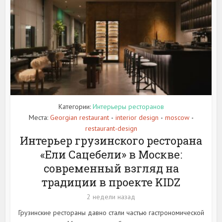
Категории:
Интерьеры ресторанов
Места:
Georgian restaurant
interior design
moscow
•
•
•
restaurant-design
Интерьер грузинского ресторана
«Ели Сацебели» в Москве:
современный взгляд на
традиции в проекте KIDZ
2 недели назад
Грузинские рестораны давно стали частью гастрономической