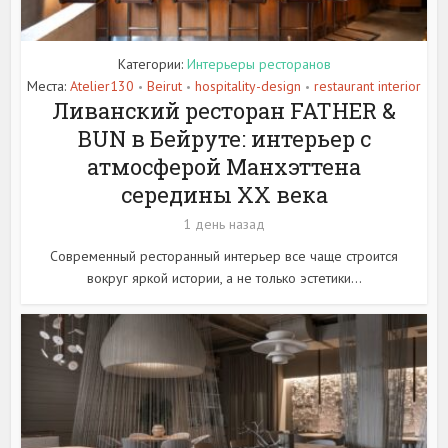
Категории:
Интерьеры ресторанов
Места:
Atelier130
Beirut
hospitality-design
restaurant interior
•
•
•
Ливанский ресторан FATHER &
BUN в Бейруте: интерьер с
атмосферой Манхэттена
середины XX века
1 день назад
Современный ресторанный интерьер все чаще строится
вокруг яркой истории, а не только эстетики...