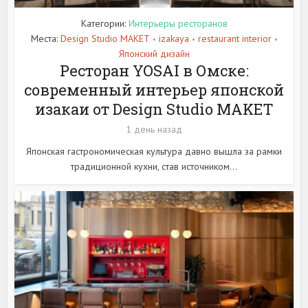
Категории:
Интерьеры ресторанов
Места:
Design Studio MAKET
izakaya
restaurant interior
•
•
•
Японский дизайн
Ресторан YOSAI в Омске:
современный интерьер японской
изакаи от Design Studio MAKET
1 день назад
Японская гастрономическая культура давно вышла за рамки
традиционной кухни, став источником...