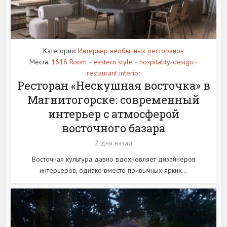
Категории:
Интерьер необычных ресторанов
Места:
1618 Room
eastern style
hospitality-design
•
•
•
restaurant interior
Ресторан «Нескушная восточка» в
Магнитогорске: современный
интерьер с атмосферой
восточного базара
2 дня назад
Восточная культура давно вдохновляет дизайнеров
интерьеров, однако вместо привычных ярких...