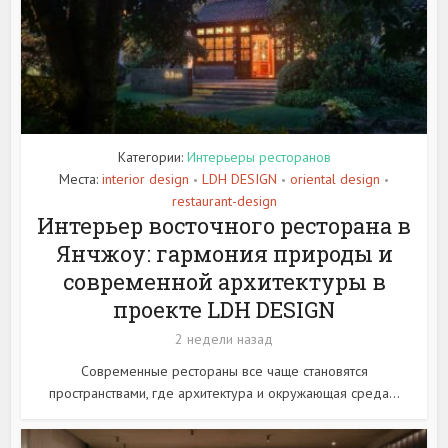
Категории:
Интерьеры ресторанов
Места:
interior design
LDH DESIGN
oriental design
•
•
•
restaurant-design
Интерьер восточного ресторана в
Янчжоу: гармония природы и
современной архитектуры в
проекте LDH DESIGN
2 недели назад
Современные рестораны все чаще становятся
пространствами, где архитектура и окружающая среда...