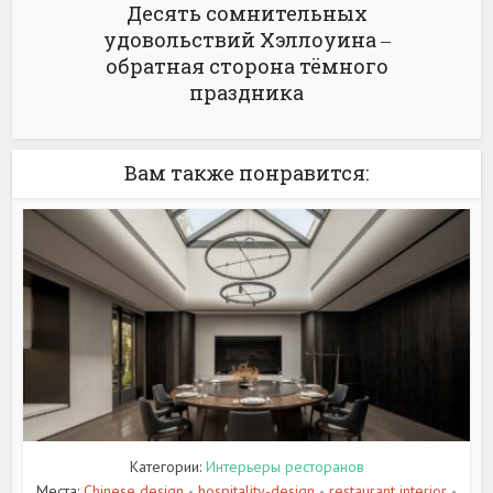
Десять сомнительных
удовольствий Хэллоуина ‒
обратная сторона тёмного
праздника
Вам также понравится:
Категории:
Интерьеры ресторанов
Места:
Chinese design
hospitality-design
restaurant interior
•
•
•