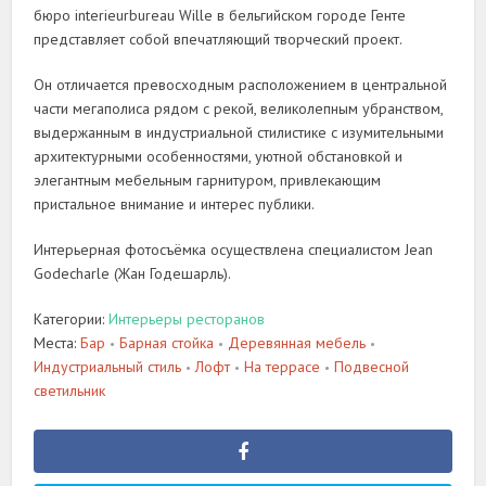
бюро interieurbureau Wille в бельгийском городе Генте
представляет собой впечатляющий творческий проект.
Он отличается превосходным расположением в центральной
части мегаполиса рядом с рекой, великолепным убранством,
выдержанным в индустриальной стилистике с изумительными
архитектурными особенностями, уютной обстановкой и
элегантным мебельным гарнитуром, привлекающим
пристальное внимание и интерес публики.
Интерьерная фотосъёмка осуществлена специалистом Jean
Godecharle (Жан Годешарль).
Категории:
Интерьеры ресторанов
Места:
Бар
Барная стойка
Деревянная мебель
•
•
•
Индустриальный стиль
Лофт
На террасе
Подвесной
•
•
•
светильник