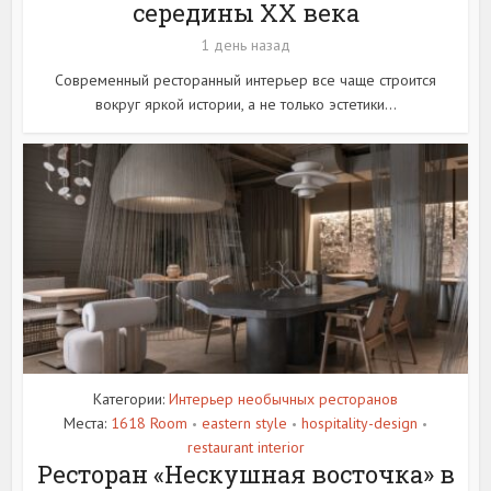
середины XX века
1 день назад
Современный ресторанный интерьер все чаще строится
вокруг яркой истории, а не только эстетики...
Категории:
Интерьер необычных ресторанов
Места:
1618 Room
eastern style
hospitality-design
•
•
•
restaurant interior
Ресторан «Нескушная восточка» в