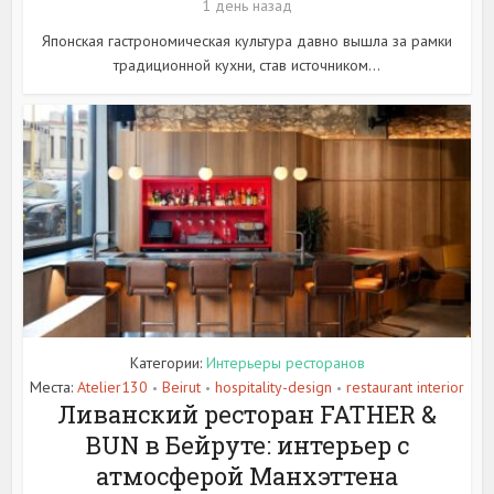
1 день назад
Японская гастрономическая культура давно вышла за рамки
традиционной кухни, став источником...
Категории:
Интерьеры ресторанов
Места:
Atelier130
Beirut
hospitality-design
restaurant interior
•
•
•
Ливанский ресторан FATHER &
BUN в Бейруте: интерьер с
атмосферой Манхэттена