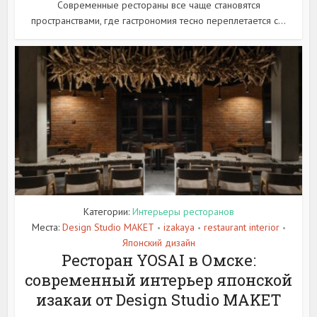
Современные рестораны все чаще становятся
пространствами, где гастрономия тесно переплетается с...
Категории:
Интерьеры ресторанов
Места:
Design Studio MAKET
izakaya
restaurant interior
•
•
•
Японский дизайн
Ресторан YOSAI в Омске:
современный интерьер японской
изакаи от Design Studio MAKET