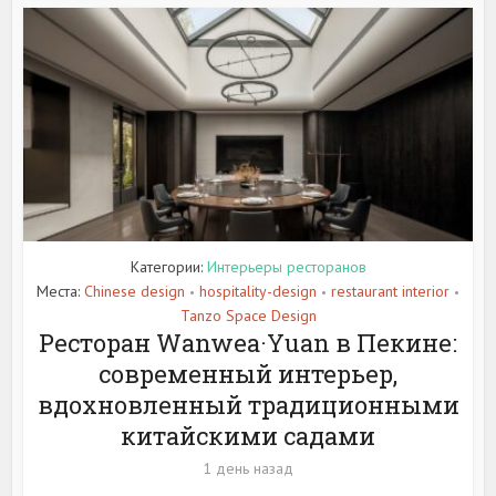
Категории:
Интерьеры ресторанов
Места:
Chinese design
hospitality-design
restaurant interior
•
•
•
Tanzo Space Design
Ресторан Wanwea·Yuan в Пекине:
современный интерьер,
вдохновленный традиционными
китайскими садами
1 день назад