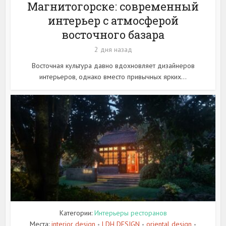
Магнитогорске: современный
интерьер с атмосферой
восточного базара
2 дня назад
Восточная культура давно вдохновляет дизайнеров
интерьеров, однако вместо привычных ярких...
Категории:
Интерьеры ресторанов
Места:
interior design
LDH DESIGN
oriental design
•
•
•