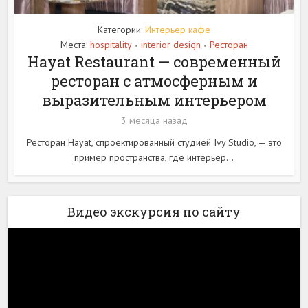
Категории:
Интерьер кафе
Места:
hospitality
interior design
Ресторан
•
•
Hayat Restaurant — современный
ресторан с атмосферным и
выразительным интерьером
3 месяца назад
Ресторан Hayat, спроектированный студией Ivy Studio, — это
пример пространства, где интерьер...
Видео экскурсия по сайту