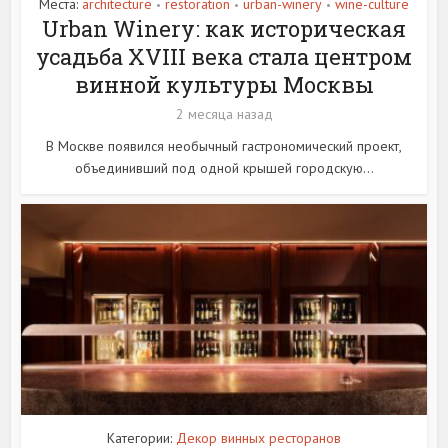
Места:
architecture
restoration
urban-winery
wine-culture
•
•
•
Urban Winery: как историческая
усадьба XVIII века стала центром
винной культуры Москвы
2 месяца назад
В Москве появился необычный гастрономический проект,
объединивший под одной крышей городскую...
Категории:
Декор винных ресторанов