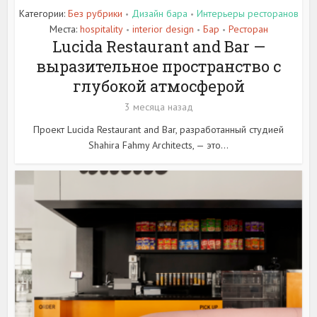
Категории:
Без рубрики
Дизайн бара
Интерьеры ресторанов
•
•
Места:
hospitality
interior design
Бар
Ресторан
•
•
•
Lucida Restaurant and Bar —
выразительное пространство с
глубокой атмосферой
3 месяца назад
Проект Lucida Restaurant and Bar, разработанный студией
Shahira Fahmy Architects, — это...