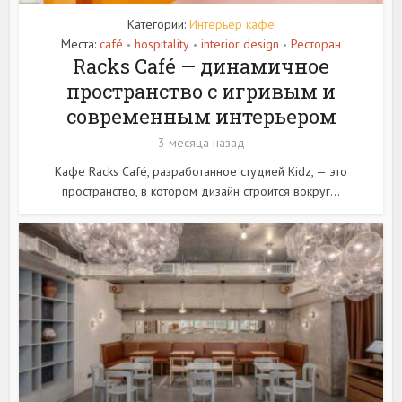
Категории:
Интерьер кафе
Места:
café
hospitality
interior design
Ресторан
•
•
•
Racks Café — динамичное
пространство с игривым и
современным интерьером
3 месяца назад
Кафе Racks Café, разработанное студией Kidz, — это
пространство, в котором дизайн строится вокруг...