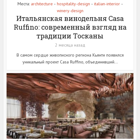
Места:
architecture
hospitality-design
italian-interior
•
•
•
winery-design
Итальянская винодельня Casa
Ruffino: современный взгляд на
традиции Тосканы
2 месяца назад
В самом сердце живописного региона Кьянти появился
уникальный проект Casa Ruffino, объединивший...