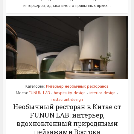
интерьеров, однако вместо привычных ярких...
Категории:
Интерьер необычных ресторанов
Места:
FUNUN-LAB
hospitality-design
interior design
•
•
•
restaurant-design
Необычный ресторан в Китае от
FUNUN LAB: интерьер,
вдохновленный природными
пейзажами Востока