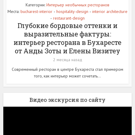
Категории:
Интерьер необычных ресторанов
Места:
bucharest-interior
hospitality-design
interior architecture
•
•
restaurant-design
•
Глубокие бордовые оттенки и
выразительные фактуры:
интерьер ресторана в Бухаресте
от Анды Зоты и Елены Визитеу
2 месяца назад
Современный ресторан в центре Бухареста стал примером
того, как интерьер может сочетать...
Видео экскурсия по сайту