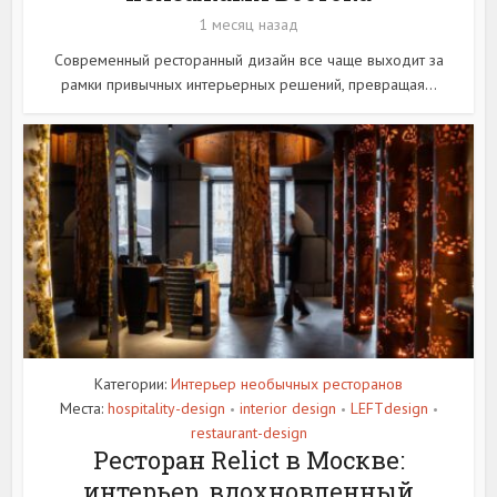
1 месяц назад
Современный ресторанный дизайн все чаще выходит за
рамки привычных интерьерных решений, превращая...
Категории:
Интерьер необычных ресторанов
Места:
hospitality-design
interior design
LEFTdesign
•
•
•
restaurant-design
Ресторан Relict в Москве:
интерьер, вдохновленный