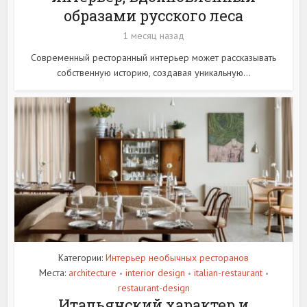
образами русского леса
1 месяц назад
Современный ресторанный интерьер может рассказывать
собственную историю, создавая уникальную...
Категории:
Интерьер необычных ресторанов
Места:
architecture
interior design
italian-restaurant
•
•
•
restaurant-design
Итальянский характер и