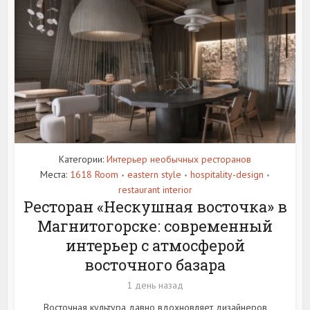
Категории:
Интерьер необычных ресторанов
Места:
1618 Room
eastern style
hospitality-design
•
•
•
restaurant interior
Ресторан «Нескушная восточка» в
Магнитогорске: современный
интерьер с атмосферой
восточного базара
1 день назад
Восточная культура давно вдохновляет дизайнеров