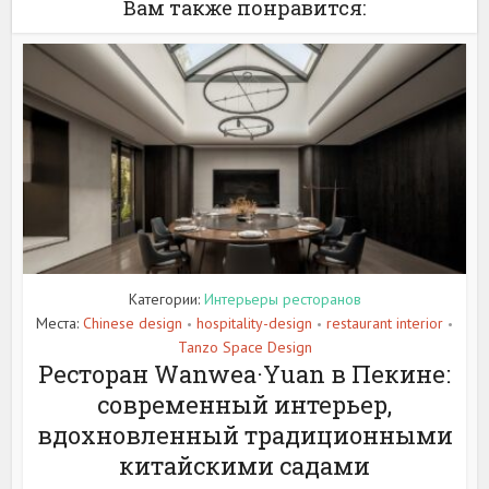
Вам также понравится:
Категории:
Интерьеры ресторанов
Места:
Chinese design
hospitality-design
restaurant interior
•
•
•
Tanzo Space Design
Ресторан Wanwea·Yuan в Пекине:
современный интерьер,
вдохновленный традиционными
китайскими садами