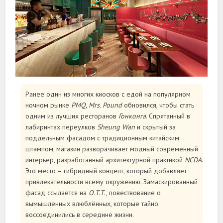
Ранее один из многих киосков с едой на популярном
ночном рынке
PMQ, Mrs. Pound
обновился, чтобы стать
одним из лучших ресторанов
Гонконга
. Спрятанный в
лабиринтах переулков
Sheung Wan
и скрытый за
поддельным фасадом с традиционным китайским
штампом, магазин разворачивает модный современный
интерьер, разработанный архитектурной практикой
NCDA
.
Это место – гибридный концепт, который добавляет
привлекательности всему окружению. Замаскированный
фасад ссылается на
O.T.T
., повествование о
вымышленных влюблённых, которые тайно
воссоединились в середине жизни.