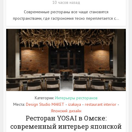
10 часов назад
Современные рестораны все чаще становятся
пространствами, где гастрономия тесно переплетается с...
Категории:
Интерьеры ресторанов
Места:
Design Studio MAKET
izakaya
restaurant interior
•
•
•
Японский дизайн
Ресторан YOSAI в Омске:
современный интерьер японской