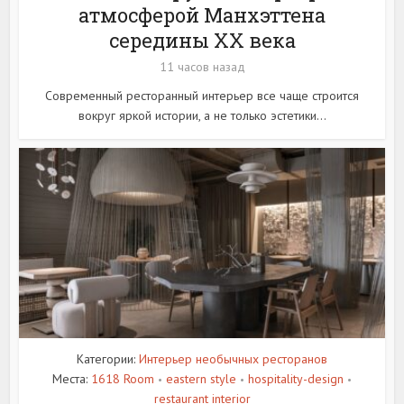
атмосферой Манхэттена
середины XX века
11 часов назад
Современный ресторанный интерьер все чаще строится
вокруг яркой истории, а не только эстетики...
Категории:
Интерьер необычных ресторанов
Места:
1618 Room
eastern style
hospitality-design
•
•
•
restaurant interior