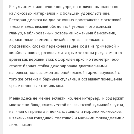
Результатом стало некое попурри, но отлично выполненное —
из люксовых материалов и с большим удовольствием.
Ресторан делится на два основных пространства с эстетикой
«инь»
и
«ян»
: нижний обеденный уголок – это женский
гламур, меблированный розовыми кожаными банкетками,
характерные элементы дизайна здесь — зеркало с
подсветкой, словно перекочевавшее сюда из гримёрной, и
китайская плитка, розовая с изящным золотым рисунком; в то
время как верхний этаж оформлен ярко, но геометрически
строго: барная стойка декорирована диагональными
панелями, пол выложен зелёной плиткой, гармонирующей с
того же оттенкам барными стульями, а освещают помещение
яркие неоновые светильники.
Меню здесь не менее эклектично, чем интерьер, и содержит
множество блюд классической паназиатской «уличной» кухни,
начиная от пряного ягнёнка, шашлыка и морских моллюсков,
и заканчивая говядиной, телятиной и мясными фрикаделями с
лимонником.