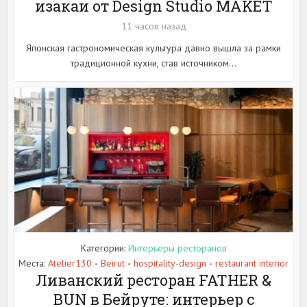
изакаи от Design Studio MAKET
11 часов назад
Японская гастрономическая культура давно вышла за рамки
традиционной кухни, став источником...
Категории:
Интерьеры ресторанов
Места:
Atelier130
Beirut
hospitality-design
restaurant interior
•
•
•
Ливанский ресторан FATHER &
BUN в Бейруте: интерьер с