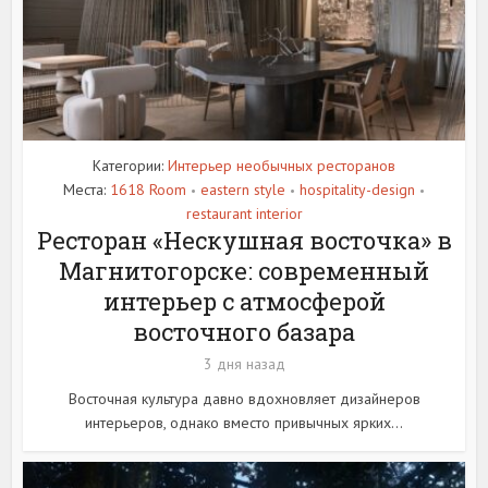
Категории:
Интерьер необычных ресторанов
Места:
1618 Room
eastern style
hospitality-design
•
•
•
restaurant interior
Ресторан «Нескушная восточка» в
Магнитогорске: современный
интерьер с атмосферой
восточного базара
3 дня назад
Восточная культура давно вдохновляет дизайнеров
интерьеров, однако вместо привычных ярких...