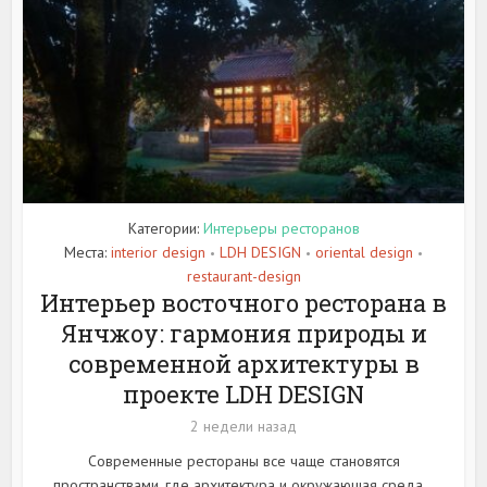
Категории:
Интерьеры ресторанов
Места:
interior design
LDH DESIGN
oriental design
•
•
•
restaurant-design
Интерьер восточного ресторана в
Янчжоу: гармония природы и
современной архитектуры в
проекте LDH DESIGN
2 недели назад
Современные рестораны все чаще становятся
пространствами, где архитектура и окружающая среда...