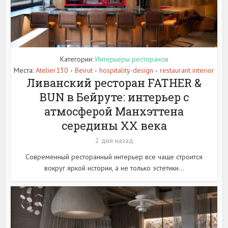
Категории:
Интерьеры ресторанов
Места:
Atelier130
Beirut
hospitality-design
restaurant interior
•
•
•
Ливанский ресторан FATHER &
BUN в Бейруте: интерьер с
атмосферой Манхэттена
середины XX века
2 дня назад
Современный ресторанный интерьер все чаще строится
вокруг яркой истории, а не только эстетики...