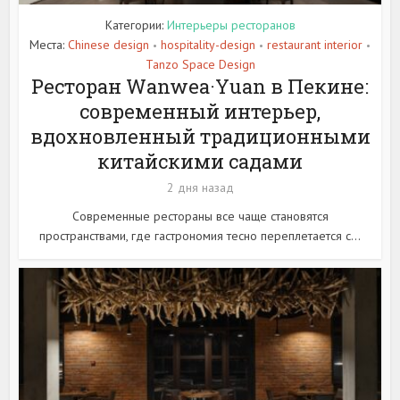
Категории:
Интерьеры ресторанов
Места:
Chinese design
hospitality-design
restaurant interior
•
•
•
Tanzo Space Design
Ресторан Wanwea·Yuan в Пекине:
современный интерьер,
вдохновленный традиционными
китайскими садами
2 дня назад
Современные рестораны все чаще становятся
пространствами, где гастрономия тесно переплетается с...