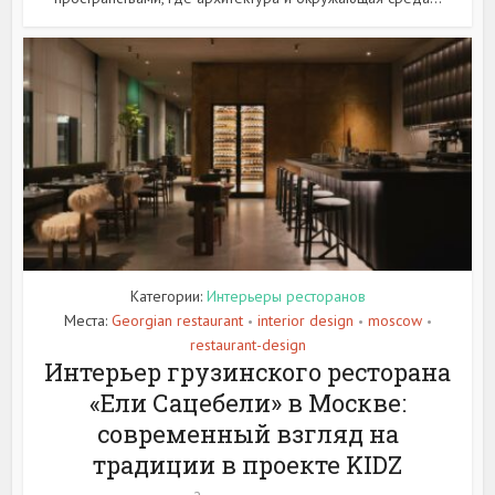
Категории:
Интерьеры ресторанов
Места:
Georgian restaurant
interior design
moscow
•
•
•
restaurant-design
Интерьер грузинского ресторана
«Ели Сацебели» в Москве:
современный взгляд на
традиции в проекте KIDZ