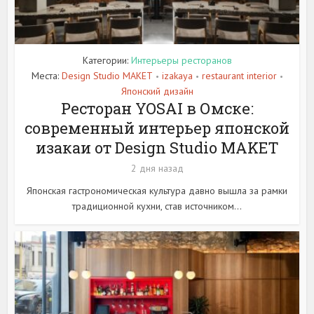
Категории:
Интерьеры ресторанов
Места:
Design Studio MAKET
izakaya
restaurant interior
•
•
•
Японский дизайн
Ресторан YOSAI в Омске:
современный интерьер японской
изакаи от Design Studio MAKET
2 дня назад
Японская гастрономическая культура давно вышла за рамки
традиционной кухни, став источником...